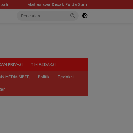
a Desak Polda Sumut Tutup Dugaan Lokasi Judi “Las Vegas” di 
KAN PRIVASI
TIM REDAKSI
N MEDIA SIBER
Politik
Redaksi
ter