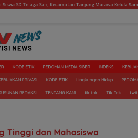
ri, Kecamatan Tanjung Morawa Kelola Sampah
Mahasisw
ER
KODE ETIK
PEDOMAN MEDIA SIBER
INDEKS
KEBIJA
KEBIJAKAN PRIVASI
KODE ETIK
Lingkungan Hidup
PEDOMA
SUSUNAN REDAKSI
TENTANG KAMI
tik tok
Tik Tok
twit
g Tinggi dan Mahasiswa