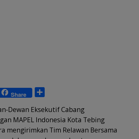
S
Share
w
h
an-Dewan Eksekutif Cabang
tt
ar
r
e
ngan MAPEL Indonesia Kota Tebing
ara mengirimkan Tim Relawan Bersama