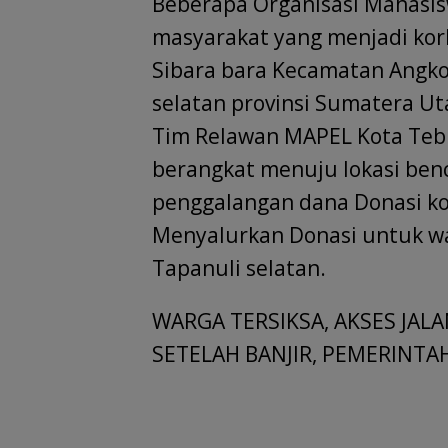
o
p
n
m
s
Beberapa Organisasi Mahasi
k
p
masyarakat yang menjadi korb
Sibara bara Kecamatan Angk
selatan provinsi Sumatera Ut
Tim Relawan MAPEL Kota Tebi
berangkat menuju lokasi be
penggalangan dana Donasi ko
Menyalurkan Donasi untuk wa
Tapanuli selatan.
WARGA TERSIKSA, AKSES JAL
SETELAH BANJIR, PEMERINT