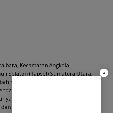
ra bara, Kecamatan Angkola
li Selatan (Tapsel) Sumatera Utara,
X
rubah menjadi kubangan lumpur yang
 kendaran kecil. Namun, yang menyakiti
r yang dalam, melainkan sikap
 dan seakan-akan tuli terhadap nasib