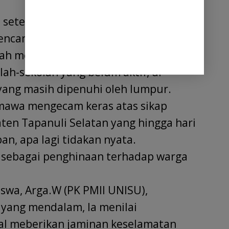
 setelah melakukan penyaluran donasi
encana alam, dimana akses jalan
dah menyerupai jalur maut.
h-sekolah yang belum aktif, di
yang masih dipenuhi oleh lumpur.
mawa mengecam keras atas sikap
n Tapanuli Selatan yang hingga hari
an, apa lagi tidakan nyata.
p sebagai penghinaan terhadap warga
swa, Arga.W (PK PMII UNISU),
ang mendalam, Ia menilai
al meberikan jaminan keselamatan