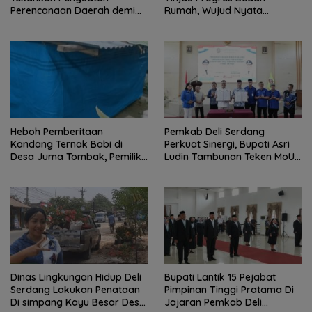
Perencanaan Daerah demi
Rumah, Wujud Nyata
Pembangunan yang Terarah
Kepedulian Sosial.
dan Berkualitas.
Heboh Pemberitaan
Pemkab Deli Serdang
Kandang Ternak Babi di
Perkuat Sinergi, Bupati Asri
Desa Juma Tombak, Pemilik
Ludin Tambunan Teken MoU
Beri Klarifikasi
dengan Sektor Perbankan
dan Institusi Pendidikan.
Dinas Lingkungan Hidup Deli
Bupati Lantik 15 Pejabat
Serdang Lakukan Penataan
Pimpinan Tinggi Pratama Di
Di simpang Kayu Besar Desa
Jajaran Pemkab Deli