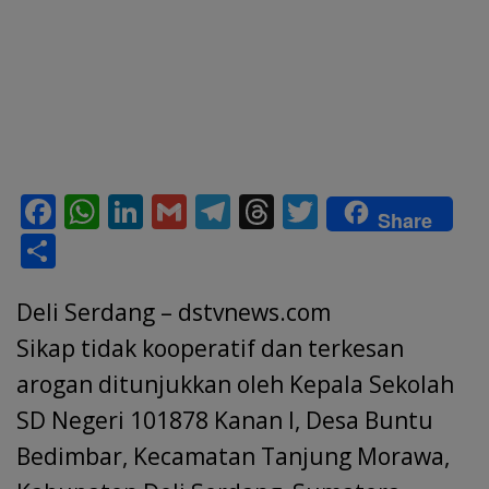
F
W
Li
G
T
T
T
Share
ac
h
n
m
el
h
w
S
e
at
k
ai
e
re
itt
h
b
s
e
l
gr
a
er
Deli Serdang – dstvnews.com
ar
o
A
dI
a
d
e
Sikap tidak kooperatif dan terkesan
o
p
n
m
s
arogan ditunjukkan oleh Kepala Sekolah
k
p
SD Negeri 101878 Kanan I, Desa Buntu
Bedimbar, Kecamatan Tanjung Morawa,