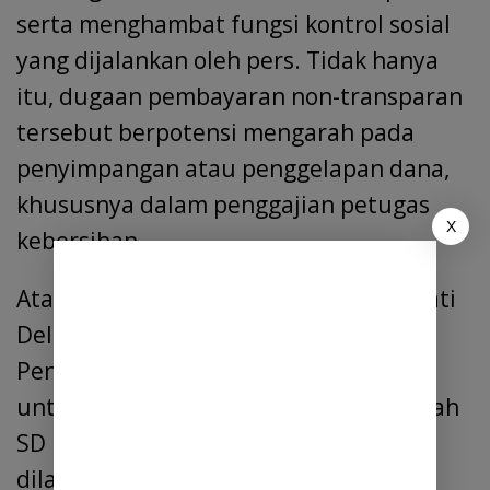
serta menghambat fungsi kontrol sosial
yang dijalankan oleh pers. Tidak hanya
itu, dugaan pembayaran non-transparan
tersebut berpotensi mengarah pada
penyimpangan atau penggelapan dana,
khususnya dalam penggajian petugas
X
kebersihan.
Atas kejadian ini, diminta kepada Bupati
Deli Serdang serta Kepala Dinas
Pendidikan Kabupaten Deli Serdang
untuk segera memanggil Kepala Sekolah
SD N 101878 Kanan I, Herlina, guna
dilakukan klarifikasi dan pemeriksaan