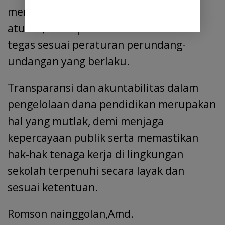
menyeluruh. Jika terbukti melanggar
aturan, maka perlu diberikan sanksi
tegas sesuai peraturan perundang-
undangan yang berlaku.
Transparansi dan akuntabilitas dalam
pengelolaan dana pendidikan merupakan
hal yang mutlak, demi menjaga
kepercayaan publik serta memastikan
hak-hak tenaga kerja di lingkungan
sekolah terpenuhi secara layak dan
sesuai ketentuan.
Romson nainggolan,Amd.