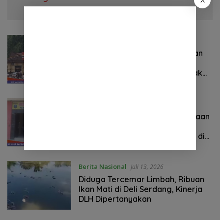
X
Berita Nasional
Juli 16, 2026
Praktik Perjudian Dadu putar dan
tembak ikan, marak di Binjai,
Mahasiswa Desak Poldasu tindak
tegas oknum pengusaha.
Berita Nasional
Juli 15, 2026
Tiga Bulan Berlalu, Korban Dugaan
Pengeroyokan Keluhkan
Lambannya Penanganan Kasus di
Polresta Deli Serdang
Berita Nasional
Juli 13, 2026
Diduga Tercemar Limbah, Ribuan
Ikan Mati di Deli Serdang, Kinerja
DLH Dipertanyakan