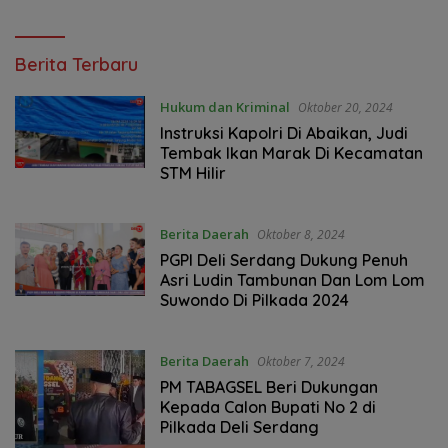
Bergerak Cepat Berikan
Pengguna Jalan Dirugikan
Bantuan
dstvnews.com
Berita Terbaru
Hukum dan Kriminal
Oktober 20, 2024
Instruksi Kapolri Di Abaikan, Judi
Tembak Ikan Marak Di Kecamatan
STM Hilir
Berita Daerah
Oktober 8, 2024
PGPI Deli Serdang Dukung Penuh
Asri Ludin Tambunan Dan Lom Lom
Suwondo Di Pilkada 2024
Berita Daerah
Oktober 7, 2024
PM TABAGSEL Beri Dukungan
Kepada Calon Bupati No 2 di
Pilkada Deli Serdang