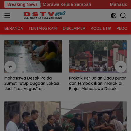
Langsung
matan Tanjung Morawa Kelola Sampah
Breaking News
Mahasiswa Desak 
ke
konten
BERANDA
TENTANG KAMI
DISCLAIMER
KODE ETIK
PEDOMA
Mahasiswa Desak Polda
Praktik Perjudian Dadu putar
Sumut Tutup Dugaan Lokasi
dan tembak ikan, marak di
Judi “Las Vegas” di
Binjai, Mahasiswa Desak
Brahrang Binjai
Poldasu tindak tegas oknum
pengusaha.