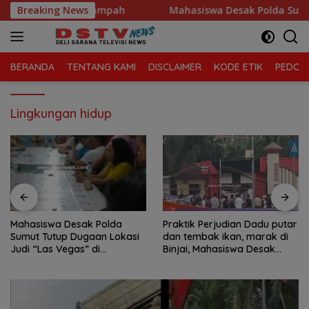
Langsung
Morawa Kelola Sampah
Breaking News
Mahasiswa Desak Polda Sumut Tut
ke
konten
BERANDA
TENTANG KAMI
DISCLAIMER
KODE ETIK
PEDOMA
Lingkungan hidup
Mahasiswa Desak Polda
Praktik Perjudian Dadu putar
Sumut Tutup Dugaan Lokasi
dan tembak ikan, marak di
Judi “Las Vegas” di
Binjai, Mahasiswa Desak
Brahrang Binjai
Poldasu tindak tegas oknum
pengusaha.