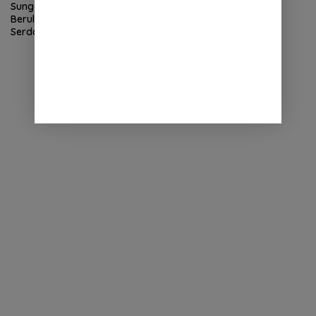
Sungai Belumai Menghitam
Berulang Kali, Kepala DLH Deli
Serdang Dinilai Gagal, Rio Laka
Dewa Disorot