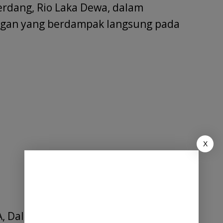
erdang, Rio Laka Dewa, dalam
ngan yang berdampak langsung pada
X
, Dalu Sepuluh B hingga Desa