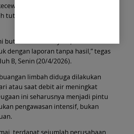
cewa. Mereka menilai pemerintah
lah tutup mata terhadap pencemaran
ami butuh tindakan nyata, bukan alasan.
k dengan laporan tanpa hasil,” tegas
uh B, Senin (20/4/2026).
buangan limbah diduga dilakukan
ri atau saat debit air meningkat
Dugaan ini seharusnya menjadi pintu
ukan pengawasan intensif, bukan
uan.
umai, terdapat sejumlah perusahaan