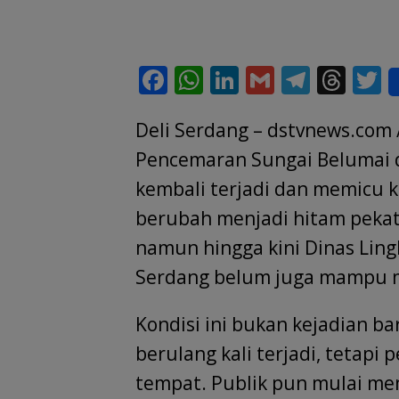
F
W
Li
G
T
T
T
ac
h
n
m
el
h
Deli Serdang – dstvnews.com 
e
at
k
ai
e
re
i
b
s
e
l
gr
a
e
Pencemaran Sungai Belumai 
o
A
dI
a
d
kembali terjadi dan memicu 
o
p
n
m
s
berubah menjadi hitam pekat 
k
p
namun hingga kini Dinas Lin
Serdang belum juga mampu 
Kondisi ini bukan kejadian b
berulang kali terjadi, tetapi
tempat. Publik pun mulai me