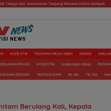
ecamatan Tanjung Morawa Kelola Sampah
Mahasiswa Des
ER
KODE ETIK
PEDOMAN MEDIA SIBER
INDEKS
KEBIJA
KEBIJAKAN PRIVASI
KODE ETIK
Lingkungan Hidup
PEDOMA
SUSUNAN REDAKSI
TENTANG KAMI
tik tok
Tik Tok
twit
itam Berulang Kali, Kepala