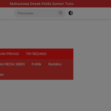
ak Polda Sumut Tutup Dugaan Lokasi Judi “Las Vegas” di Brahr
KAN PRIVASI
TIM REDAKSI
N MEDIA SIBER
Politik
Redaksi
ter