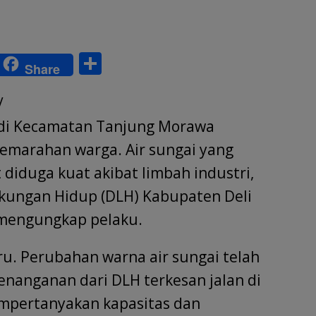
S
Share
w
h
/
tt
ar
r
e
di Kecamatan Tanjung Morawa
kemarahan warga. Air sungai yang
diduga kuat akibat limbah industri,
gkungan Hidup (DLH) Kabupaten Deli
mengungkap pelaku.
aru. Perubahan warna air sungai telah
 penanganan dari DLH terkesan jalan di
mpertanyakan kapasitas dan