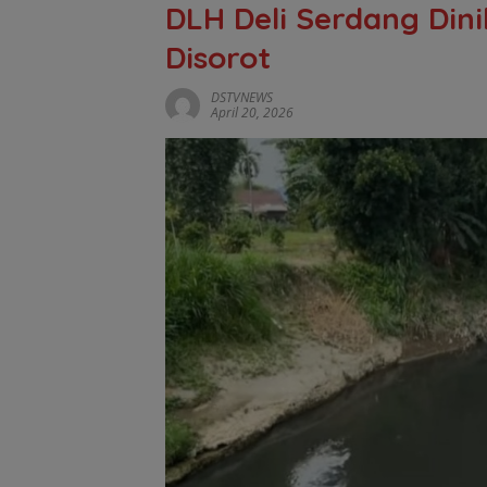
DLH Deli Serdang Dini
Disorot
DSTVNEWS
April 20, 2026