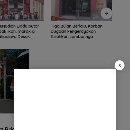
ian Dadu putar
Tiga Bulan Berlalu, Korban
Didu
ak ikan, marak di
Dugaan Pengeroyokan
Ribua
Mahasiswa Desak
Keluhkan Lambannya
Serda
tindak tegas oknum
Penanganan Kasus di Polresta
Dipe
ha.
Deli Serdang
X
g Priok