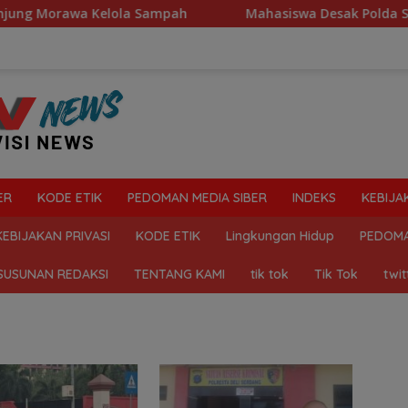
Morawa Kelola Sampah
Mahasiswa Desak Polda Sumut Tut
ER
KODE ETIK
PEDOMAN MEDIA SIBER
INDEKS
KEBIJA
KEBIJAKAN PRIVASI
KODE ETIK
Lingkungan Hidup
PEDOMA
SUSUNAN REDAKSI
TENTANG KAMI
tik tok
Tik Tok
twit