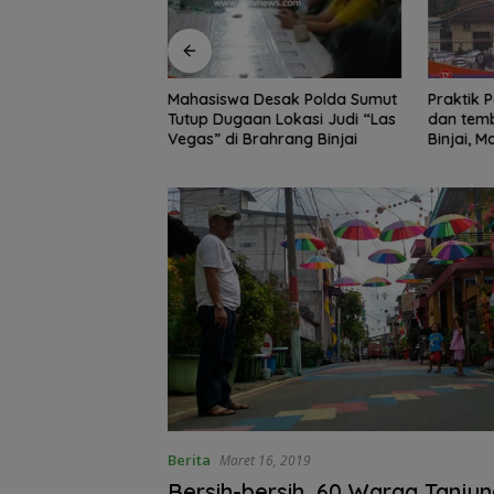
Edukasi Siswa SD
Mahasiswa Desak Polda Sumut
Praktik Perjud
, Kecamatan
Tutup Dugaan Lokasi Judi “Las
dan temb
awa Kelola
Vegas” di Brahrang Binjai
Binjai, 
Poldasu 
pengusa
Berita
Maret 16, 2019
Bersih-bersih, 60 Warga Tanjun