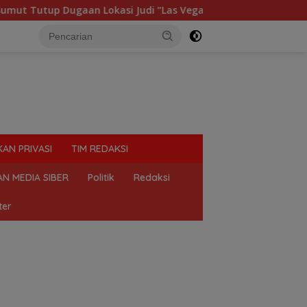
up Dugaan Lokasi Judi “Las Vegas” di Brahrang Binjai
KAN PRIVASI
TIM REDAKSI
N MEDIA SIBER
Politik
Redaksi
ter