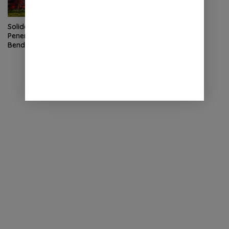
Solidaritas Korban
Penembakan, DKI Beri Warna
Bendera New Zealand di JPO
GBK