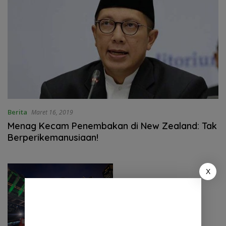
Berita
Maret 16, 2019
Menag Kecam Penembakan di New Zealand: Tak
Berperikemanusiaan!
X