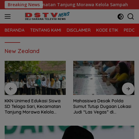
Langsung
elaga Sari, Kecamatan Tanjung Morawa Kelola Sampah
Breaking News
ke
konten
BERANDA
TENTANG KAMI
DISCLAIMER
KODE ETIK
PEDOMA
New Zealand
ed Edukasi Siswa
Mahasiswa Desak Polda
Praktik Perjudia
a Sari, Kecamatan
Sumut Tutup Dugaan Lokasi
dan temba
Morawa Kelola
Judi “Las Vegas” di
Binjai, M
Brahrang Binjai
Poldasu t
pengusah