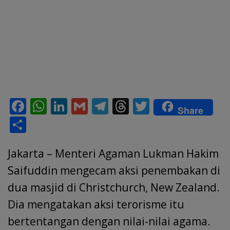
F
W
Li
G
T
T
T
Share
ac
h
n
m
el
h
w
S
e
at
k
ai
e
re
itt
h
b
s
e
l
gr
a
er
Jakarta – Menteri Agaman Lukman Hakim
ar
o
A
dI
a
d
e
Saifuddin mengecam aksi penembakan di
o
p
n
m
s
dua masjid di Christchurch, New Zealand.
k
p
Dia mengatakan aksi terorisme itu
bertentangan dengan nilai-nilai agama.