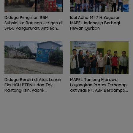
Diduga Pengisian BBM
Idul Adha 1447 H Yayasan
Subsidi ke Ratusan Jerigen di
MAPEL Indonesia Berbagi
SPBU Pangururan, Antrean
Hewan Qurban
Kendaraan Mengular dan
Pengguna Jalan Dirugikan
Diduga Berdiri di Atas Lahan
MAPEL Tanjung Morawa
Eks HGU PTPN II dan Tak
Layangkan Protes Terhadap
Kantongi Izin, Pabrik
aktivitas PT. ABP Berdampak
Tempahan Besi di Limau
Lingkungan
Manis Disorot