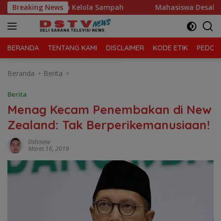
Langsung
ung Morawa Kelola Sampah
Breaking News
Mahasiswa Desak Polda Sumut
ke
konten
BERANDA
TENTANG KAMI
DISCLAIMER
KODE ETIK
PEDOMA
Beranda
Berita
Berita
Menag Kecam Penembakan di New
Zealand: Tak Berperikemanusiaan!
Dstvnew
Maret 16, 2019