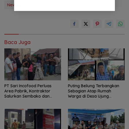
New Zealand
Tag Berita
Baca Juga
PT Sari Incofood Perluas
Puting Beliung Terbangkan
Area Pabrik, Kontraktor
Sebagian Atap Rumah
Salurkan Sembako dan
Warga di Desa Ujung
Santunan Anak Yatim di
Serdang, Pemerintah Desa
Buntu Bedimbar
Bergerak Cepat Berikan
Bantuan