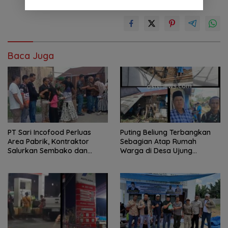
Baca Juga
PT Sari Incofood Perluas
Puting Beliung Terbangkan
Area Pabrik, Kontraktor
Sebagian Atap Rumah
Salurkan Sembako dan
Warga di Desa Ujung
Santunan Anak Yatim di
Serdang, Pemerintah Desa
Buntu Bedimbar
Bergerak Cepat Berikan
Bantuan