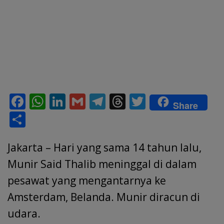
F
W
Li
G
T
T
T
Share
ac
h
n
m
el
h
w
S
e
at
k
ai
e
re
itt
h
b
s
e
l
gr
a
er
Jakarta – Hari yang sama 14 tahun lalu,
ar
o
A
dI
a
d
e
Munir Said Thalib meninggal di dalam
o
p
n
m
s
pesawat yang mengantarnya ke
k
p
Amsterdam, Belanda. Munir diracun di
udara.