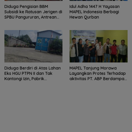
Diduga Pengisian BBM
Idul Adha 1447 H Yayasan
Subsidi ke Ratusan Jerigen di
MAPEL Indonesia Berbagi
SPBU Pangururan, Antrean
Hewan Qurban
Kendaraan Mengular dan
Pengguna Jalan Dirugikan
Diduga Berdiri di Atas Lahan
MAPEL Tanjung Morawa
Eks HGU PTPN II dan Tak
Layangkan Protes Terhadap
Kantongi Izin, Pabrik
aktivitas PT. ABP Berdampak
Tempahan Besi di Limau
Lingkungan
Manis Disorot