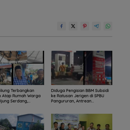
eliung Terbangkan
Diduga Pengisian BBM Subsidi
n Atap Rumah Warga
ke Ratusan Jerigen di SPBU
Ujung Serdang,
Pangururan, Antrean
tah Desa Bergerak
Kendaraan Mengular dan
rikan Bantuan
Pengguna Jalan Dirugikan