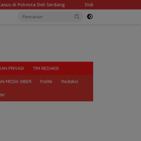
 Serdang
Diduga Tercemar Limbah, Ribuan Ikan Mati di 
KAN PRIVASI
TIM REDAKSI
N MEDIA SIBER
Politik
Redaksi
ter