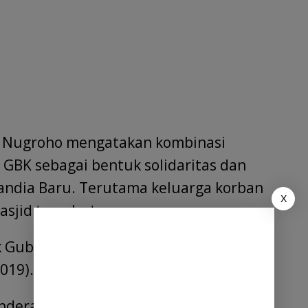
i Nugroho mengatakan kombinasi
 GBK sebagai bentuk solidaritas dan
andia Baru. Terutama keluarga korban
X
sjid tersebut.
 Gubernur,” ujar Hari lewat
019).
era Selandia Baru ini sudah