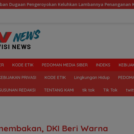
yokan Keluhkan Lambannya Penanganan Kasus di Polresta Deli
ER
KODE ETIK
PEDOMAN MEDIA SIBER
INDEKS
KEBIJA
KEBIJAKAN PRIVASI
KODE ETIK
Lingkungan Hidup
PEDOMA
SUSUNAN REDAKSI
TENTANG KAMI
tik tok
Tik Tok
twit
enembakan, DKI Beri Warna