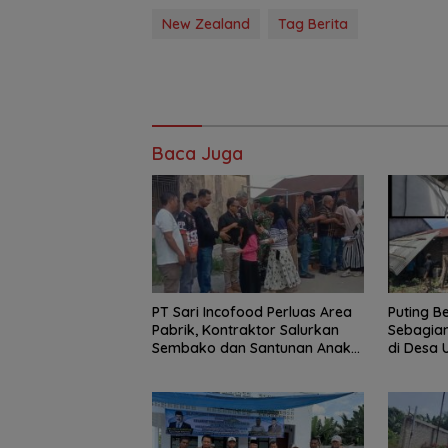
New Zealand
Tag Berita
Baca Juga
PT Sari Incofood Perluas Area
Puting B
Pabrik, Kontraktor Salurkan
Sebagia
Sembako dan Santunan Anak
di Desa 
Yatim di Buntu Bedimbar
Pemerin
Cepat Be