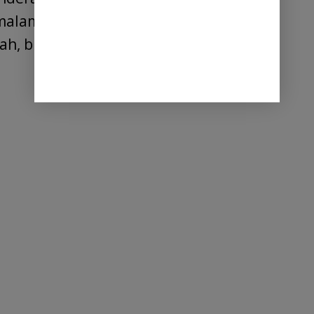
 malam. Kombinasi warna yang ada di
h, biru, dan putih.