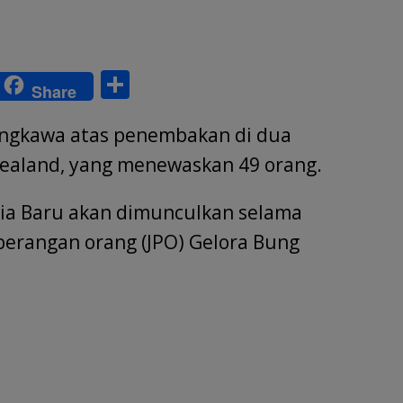
S
Share
w
h
ungkawa atas penembakan di dua
tt
ar
r
e
Zealand, yang menewaskan 49 orang.
ia Baru akan dimunculkan selama
erangan orang (JPO) Gelora Bung