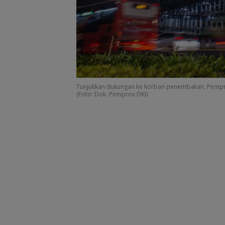
Tunjukkan dukungan ke korban penembakan, Pempro
(Foto: Dok. Pemprov DKI)