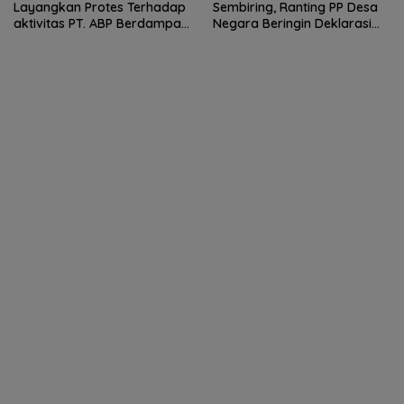
Layangkan Protes Terhadap
Sembiring, Ranting PP Desa
aktivitas PT. ABP Berdampak
Negara Beringin Deklarasi
Lingkungan
Pilkades Damai