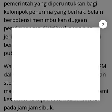
pemerintah yang diperuntukkan bagi
kelompok penerima yang berhak. Selain
berpotensi menimbulkan dugaan
X
penyimpangan distribusi, pengisian
jerigen dalam jumlah besar juga dinilai
berdampak pada kualitas pelayanan
publik di SPBU.
Warga mengkhawatirkan pembelian BBM
dalam jumlah besar dapat menyebabkan
stok cepat berkurang sehingga
masyarakat umum berpotensi mengalami
kesulitan memperoleh BBM, terutama
pada jam-jam sibuk.