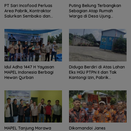
PT Sari Incofood Perluas
Puting Beliung Terbangkan
Area Pabrik, Kontraktor
Sebagian Atap Rumah
Salurkan Sembako dan
Warga di Desa Ujung
Santunan Anak Yatim di
Serdang, Pemerintah Desa
Buntu Bedimbar
Bergerak Cepat Berikan
Bantuan
Idul Adha 1447 H Yayasan
Diduga Berdiri di Atas Lahan
MAPEL Indonesia Berbagi
Eks HGU PTPN II dan Tak
Hewan Qurban
Kantongi Izin, Pabrik
Tempahan Besi di Limau
Manis Disorot
MAPEL Tanjung Morawa
Dikomandoi Janes