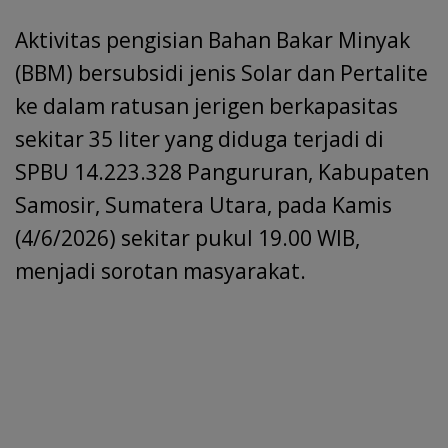
o
A
dI
a
d
e
Aktivitas pengisian Bahan Bakar Minyak
o
p
n
m
s
(BBM) bersubsidi jenis Solar dan Pertalite
k
p
ke dalam ratusan jerigen berkapasitas
sekitar 35 liter yang diduga terjadi di
SPBU 14.223.328 Pangururan, Kabupaten
Samosir, Sumatera Utara, pada Kamis
(4/6/2026) sekitar pukul 19.00 WIB,
menjadi sorotan masyarakat.