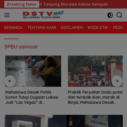
Langsung
a Sari, Kecamatan Tanjung Morawa Kelola Sampah
Breaking News
Mah
ke
konten
BERANDA
TENTANG KAMI
DISCLAIMER
KODE ETIK
PEDOMA
SPBU samosir
Mahasiswa Desak Polda
Praktik Perjudian Dadu putar
Sumut Tutup Dugaan Lokasi
dan tembak ikan, marak di
Judi “Las Vegas” di
Binjai, Mahasiswa Desak
Brahrang Binjai
Poldasu tindak tegas oknum
pengusaha.