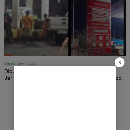
X
Berita
Juni 4, 2026
Diduga Pengisian BBM Subsidi ke Ratusan
Jerigen di SPBU Pangururan, Antrean Kendaraan
Mengular dan Pengguna Jalan Dirugikan