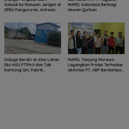
Subsidi ke Ratusan Jerigen di
MAPEL Indonesia Berbagi
SPBU Pangururan, Antrean
Hewan Qurban
Kendaraan Mengular dan
Pengguna Jalan Dirugikan
Diduga Berdiri di Atas Lahan
MAPEL Tanjung Morawa
Eks HGU PTPN II dan Tak
Layangkan Protes Terhadap
Kantongi Izin, Pabrik
aktivitas PT. ABP Berdampak
Tempahan Besi di Limau
Lingkungan
Manis Disorot