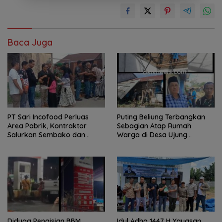
Baca Juga
PT Sari Incofood Perluas
Puting Beliung Terbangkan
Area Pabrik, Kontraktor
Sebagian Atap Rumah
Salurkan Sembako dan
Warga di Desa Ujung
Santunan Anak Yatim di
Serdang, Pemerintah Desa
Buntu Bedimbar
Bergerak Cepat Berikan
Bantuan
Diduga Pengisian BBM
Idul Adha 1447 H Yayasan