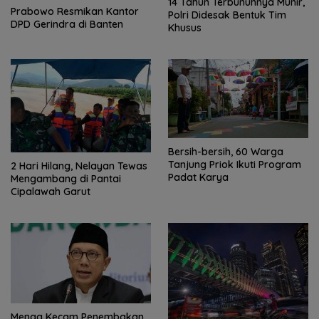
14 Tahun Terbunuhnya Munir,
Prabowo Resmikan Kantor
Polri Didesak Bentuk Tim
DPD Gerindra di Banten
Khusus
Bersih-bersih, 60 Warga
Tanjung Priok Ikuti Program
2 Hari Hilang, Nelayan Tewas
Padat Karya
Mengambang di Pantai
Cipalawah Garut
Menag Kecam Penembakan