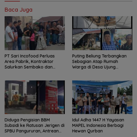
Baca Juga
PT Sari Incofood Perluas
Puting Beliung Terbangkan
Area Pabrik, Kontraktor
Sebagian Atap Rumah
Salurkan Sembako dan
Warga di Desa Ujung
Santunan Anak Yatim di
Serdang, Pemerintah Desa
Buntu Bedimbar
Bergerak Cepat Berikan
Bantuan
Diduga Pengisian BBM
Idul Adha 1447 H Yayasan
Subsidi ke Ratusan Jerigen di
MAPEL Indonesia Berbagi
SPBU Pangururan, Antrean
Hewan Qurban
Kendaraan Mengular dan