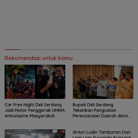
Rekomendasi untuk kamu
Car Free Night Deli Serdang
Bupati Deli Serdang
Jadi Motor Penggerak UMKM,
Tekankan Penguatan
Antusiasme Masyarakat
Perencanaan Daerah demi
Bukti Ekonomi Kerakyatan
Pembangunan yang Terarah
Terus Tumbuh
dan Berkualitas.
dr.Asri Ludin Tambunan Dan
Lom Lom Suwondo Kunjungi