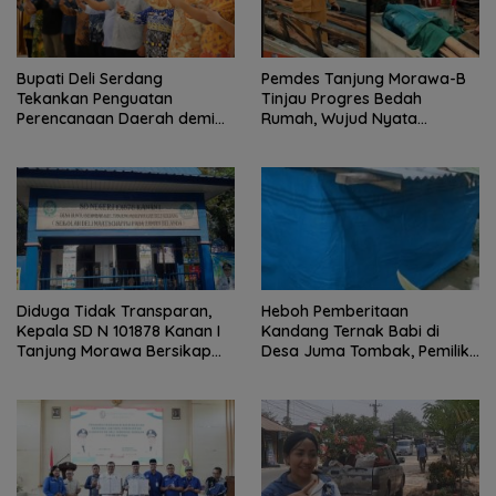
Pemdes Tanjung Morawa-B
Bupati Deli Serdang
Tinjau Progres Bedah
Tekankan Penguatan
Rumah, Wujud Nyata
Perencanaan Daerah demi
Kepedulian Sosial.
Pembangunan yang Terarah
dan Berkualitas.
Diduga Tidak Transparan,
Heboh Pemberitaan
Kepala SD N 101878 Kanan I
Kandang Ternak Babi di
Tanjung Morawa Bersikap
Desa Juma Tombak, Pemilik
Arogan Saat Dikonfirmasi
Beri Klarifikasi
Soal Dana BOS.