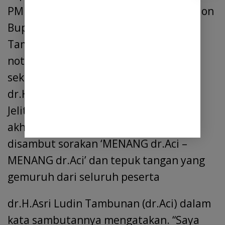
PM Tabagsel, bahwa ada salah satu calon
Bupati no urut 2 yaitu dr.H.Asri Ludin
Tambunan & Lom Lom Suwondo yang
notabenenya adalah penasehat dan
sekaligus anak boru kita, karena istri
dr.H.Asri Ludin Tambunan adalah dr.
Jelita boru Siregar. “Jelas Sarmadan di
akhir sambutannya dan langsung
disambut sorakan ‘MENANG dr.Aci –
MENANG dr.Aci’ dan tepuk tangan yang
gemuruh dari seluruh peserta
dr.H.Asri Ludin Tambunan (dr.Aci) dalam
kata sambutannya mengatakan. “Saya