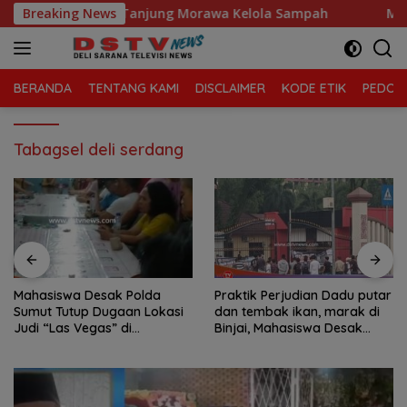
Langsung
ari, Kecamatan Tanjung Morawa Kelola Sampah
Breaking News
Mahasis
ke
konten
BERANDA
TENTANG KAMI
DISCLAIMER
KODE ETIK
PEDOMA
Tabagsel deli serdang
Mahasiswa Desak Polda
Praktik Perjudian Dadu putar
Sumut Tutup Dugaan Lokasi
dan tembak ikan, marak di
Judi “Las Vegas” di
Binjai, Mahasiswa Desak
Brahrang Binjai
Poldasu tindak tegas oknum
pengusaha.