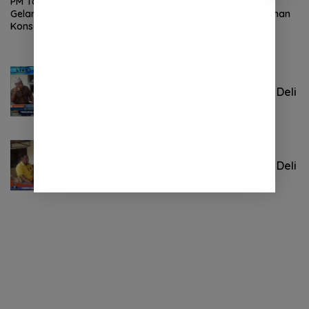
PM Tabagsel Deli Serdang
PM Tabagsel Lakukan
Gelar Pembekalan Dan
Musyawarah Dan Pemilihan
Konsolidasi Kepada
ketua Tabagsel
Pengurus Terpilih
Berita Daerah
Juli 10, 2024
Pendiri dan Pengurus Tabagsel Deli
Serdang “Angkat Bicara”
Berita Daerah
Juli 10, 2024
Pendiri dan Pengurus Tabagsel Deli
Serdang “Angkat Bicara”