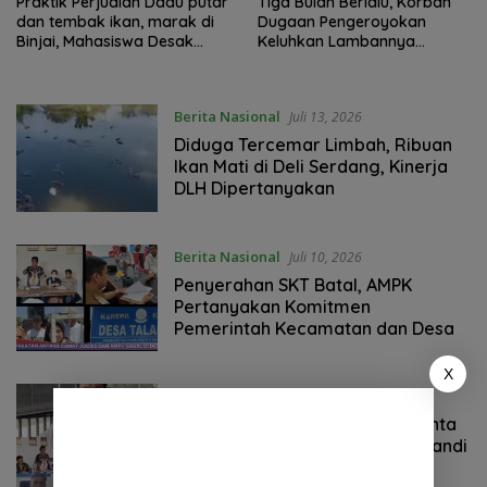
Praktik Perjudian Dadu putar
Tiga Bulan Berlalu, Korban
dan tembak ikan, marak di
Dugaan Pengeroyokan
Binjai, Mahasiswa Desak
Keluhkan Lambannya
Poldasu tindak tegas oknum
Penanganan Kasus di
pengusaha.
Polresta Deli Serdang
Berita Nasional
Juli 13, 2026
Diduga Tercemar Limbah, Ribuan
Ikan Mati di Deli Serdang, Kinerja
DLH Dipertanyakan
Berita Nasional
Juli 10, 2026
Penyerahan SKT Batal, AMPK
Pertanyakan Komitmen
Pemerintah Kecamatan dan Desa
X
Berita Nasional
Juli 9, 2026
Dinilai “Kibuli” Rakyat, AMPK Minta
Bupati Copot Camat STM Hilir Sandi
Sihombing