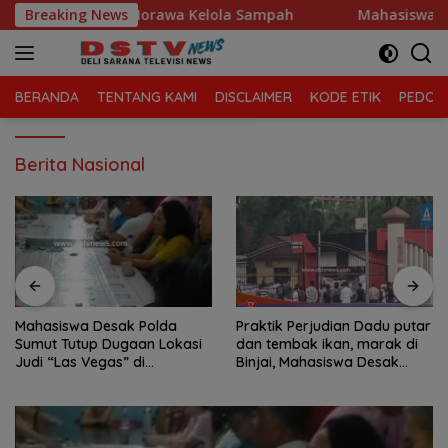
Langsung
atan Tanjung Morawa Kelola Sampah
Breaking News
Mahasiswa Desak P
ke
konten
BERANDA
TENTANG KAMI
DISCLAIMER
KODE ETIK
PEDOMA
Berita Nasional
Mahasiswa Desak Polda
Praktik Perjudian Dadu putar
Sumut Tutup Dugaan Lokasi
dan tembak ikan, marak di
Judi “Las Vegas” di
Binjai, Mahasiswa Desak
Brahrang Binjai
Poldasu tindak tegas oknum
pengusaha.