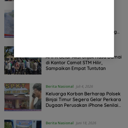
Berita Nasional
Juli 7, 2026
Miris, Warga Dusun Buah Raja
Bangun Jalan Secara Swadaya
Karena Jalan Rusak Tak Kunjung
Diperbaiki
Berita Nasional
Juli 7, 2026
AMPK Gelar Aksi Unjuk Rasa Damai
di Kantor Camat STM Hilir,
Sampaikan Empat Tuntutan
Berita Nasional
Juli 4, 2026
Keluarga Korban Berharap Polsek
Binjai Timur Segera Gelar Perkara
Dugaan Perusakan iPhone Senilai
Rp22 Juta
Berita Nasional
Juni 18, 2026