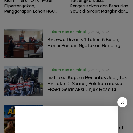
Klaim “Teror OTK” Mulai
Tersangka Kasus
Dipertanyakan,
Pengerusakan dan Pencurian
Penggarapan Lahan HGU
Sawit di Sirapit Mangkir dari
PTPN I Selama 25 Tahun
Panggilan Polisi, Sengketa
Tanpa Izin Jadi Sorotan
Lahan Kembali Jadi Sorotan
Hukum dan Kriminal
Juni 24, 2026
Kecewa Divonis 1 Tahun 6 Bulan,
Ronni Paslani Nyatakan Banding
Hukum dan Kriminal
Juni 23, 2026
Instruksi Kapolri Berantas Judi, Tak
Berlaku Di Sumut, Puluhan massa
FKSRI Gelar Aksi Unjuk Rasa Di
Polda Sumut
X
Hukum dan Kriminal
Juni 22, 2026
Pertanyakan Penahanan SKT
Selama Dua Tahun, AMPK Akan
Gelar Aksi Demo di Kantor Camat