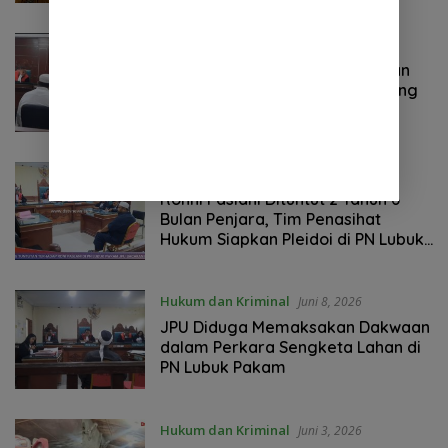
STM Hilir
Hukum dan Kriminal
Juni 19, 2026
Ronni Paslani, Berharap, Putusan
Majelis Hakim,Sesuai Pledoy Yang
Di Bacakan Penasehat Hukum
Hukum dan Kriminal
Juni 16, 2026
Ronni Paslani Dituntut 2 Tahun 6
Bulan Penjara, Tim Penasihat
Hukum Siapkan Pleidoi di PN Lubuk
Pakam
Hukum dan Kriminal
Juni 8, 2026
JPU Diduga Memaksakan Dakwaan
dalam Perkara Sengketa Lahan di
PN Lubuk Pakam
Hukum dan Kriminal
Juni 3, 2026