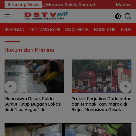
Langsung
camatan Tanjung Morawa Kelola Sampah
Breaking News
Mahasiswa Desa
ke
konten
BERANDA
TENTANG KAMI
DISCLAIMER
KODE ETIK
PEDOMA
Hukum dan Kriminal
Mahasiswa Desak Polda
Praktik Perjudian Dadu putar
Sumut Tutup Dugaan Lokasi
dan tembak ikan, marak di
Judi “Las Vegas” di
Binjai, Mahasiswa Desak
Brahrang Binjai
Poldasu tindak tegas oknum
pengusaha.