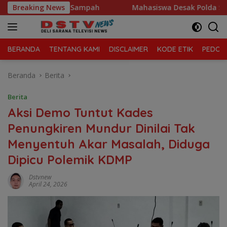
Langsung
 Kelola Sampah
Breaking News
Mahasiswa Desak Polda Sumut Tutup Dug
ke
konten
BERANDA
TENTANG KAMI
DISCLAIMER
KODE ETIK
PEDOMA
Beranda
Berita
Berita
Aksi Demo Tuntut Kades
Penungkiren Mundur Dinilai Tak
Menyentuh Akar Masalah, Diduga
Dipicu Polemik KDMP
Dstvnew
April 24, 2026