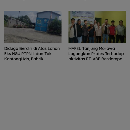
Kendaraan Mengular dan
Pengguna Jalan Dirugikan
Diduga Berdiri di Atas Lahan
MAPEL Tanjung Morawa
Eks HGU PTPN II dan Tak
Layangkan Protes Terhadap
Kantongi Izin, Pabrik
aktivitas PT. ABP Berdampak
Tempahan Besi di Limau
Lingkungan
Manis Disorot