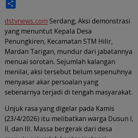
ac
h
n
m
el
h
w
S
e
at
k
ai
e
re
itt
h
b
s
e
l
gr
a
er
dstvnews.com
ar
Serdang, Aksi demonstrasi
o
A
dI
a
d
e
yang menuntut Kepala Desa
o
p
n
m
s
Penungkiren, Kecamatan STM Hilir,
k
p
Mardan Tarigan, mundur dari jabatannya
menuai sorotan. Sejumlah kalangan
menilai, aksi tersebut belum sepenuhnya
menyasar akar persoalan yang
sebenarnya terjadi di tengah masyarakat.
Unjuk rasa yang digelar pada Kamis
(23/4/2026) itu melibatkan warga Dusun I,
II, dan III. Massa bergerak dari desa