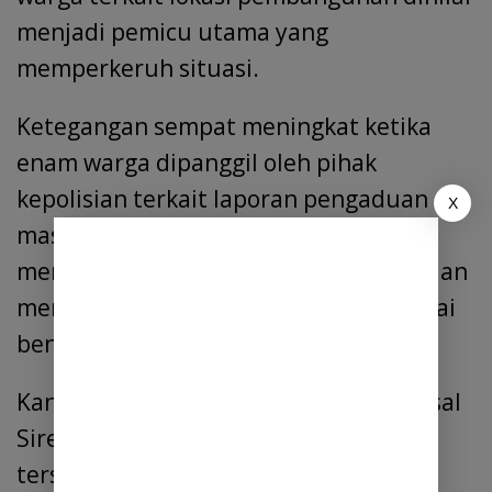
menjadi pemicu utama yang
memperkeruh situasi.
Ketegangan sempat meningkat ketika
enam warga dipanggil oleh pihak
kepolisian terkait laporan pengaduan
X
masyarakat (dumas). Pemanggilan itu
memicu reaksi warga lain yang kemudian
mendatangi Polsek Talun Kenas sebagai
bentuk solidaritas.
Kanit Reskrim Polsek Talun Kenas, Amsal
Siregar, menjelaskan bahwa insiden
tersebut dipicu oleh kesalahpahaman.