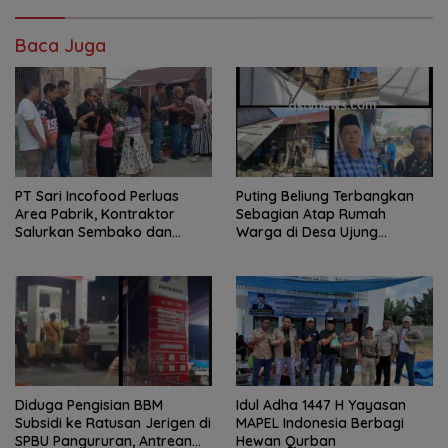
Baca Juga
PT Sari Incofood Perluas
Puting Beliung Terbangkan
Area Pabrik, Kontraktor
Sebagian Atap Rumah
Salurkan Sembako dan
Warga di Desa Ujung
Santunan Anak Yatim di
Serdang, Pemerintah Desa
Buntu Bedimbar
Bergerak Cepat Berikan
Bantuan
Diduga Pengisian BBM
Idul Adha 1447 H Yayasan
Subsidi ke Ratusan Jerigen di
MAPEL Indonesia Berbagi
SPBU Pangururan, Antrean
Hewan Qurban