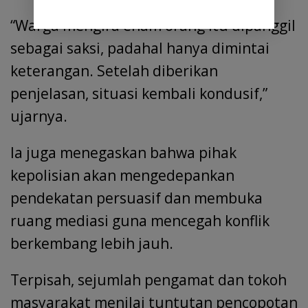
“Warga mengira enam orang itu dipanggil
sebagai saksi, padahal hanya dimintai
keterangan. Setelah diberikan
penjelasan, situasi kembali kondusif,”
ujarnya.
Ia juga menegaskan bahwa pihak
kepolisian akan mengedepankan
pendekatan persuasif dan membuka
ruang mediasi guna mencegah konflik
berkembang lebih jauh.
Terpisah, sejumlah pengamat dan tokoh
masyarakat menilai tuntutan pencopotan