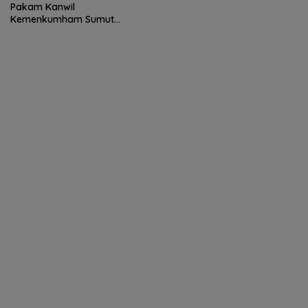
Pakam Kanwil
Kemenkumham Sumut
Kunjungi Polresta Deli
Serdang