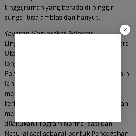
tinggi,rumah yang berada di pinggir
sungai bisa amblas dan hanyut.
X
Yayasan Masyarakat Pelestari
Lingkungan Indonesia Propinsi Sumatera
Utara, melakukan survey ke lokasi
longsoran tanah tersebut bersama
Perangkat Desa Tanjung Morawa-A, lebih
lanjut Yayasan Mapel Sumut akan
melakukan koordinasi kepada pihak
terkait sebagai Pemangku Kebijakan,dan
menyarankan sungai untuk dapat
dilakukan Program Normalisasi dan
Naturalisasi sebagai bentuk Pencegahan