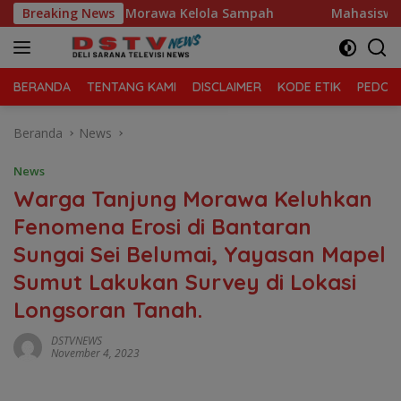
Langsung
tan Tanjung Morawa Kelola Sampah
Breaking News
Mahasiswa Desak Po
ke
konten
BERANDA
TENTANG KAMI
DISCLAIMER
KODE ETIK
PEDOMA
Beranda
News
News
Warga Tanjung Morawa Keluhkan
Fenomena Erosi di Bantaran
Sungai Sei Belumai, Yayasan Mapel
Sumut Lakukan Survey di Lokasi
Longsoran Tanah.
DSTVNEWS
November 4, 2023