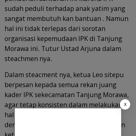
sudah peduli terhadap anak yatim yang
sangat membutuh kan bantuan . Namun
hal ini tidak terlepas dari sorotan
organisasi kepemudaan IPK di Tanjung
Morawa ini. Tutur Ustad Arjuna dalam
steachmen nya.
Dalam steacment nya, ketua Leo sitepu
berpesan kepada semua rekan juang
kader IPK sekecamatan Tanjung Morawa,
agar tetap konsisten dalam melakukan
X
hal hal yang bersipat sosial , karna
demikian lah amanah yang di pesan kan
ketua besar pendiri IPK bapak Olo