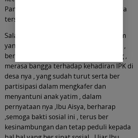
Panggabean . Tegas Leo sitepu ,di acara
tersebut.
Salah seorang ibu pemandu anak yatim
yang mendapat santunan dari PAC IPK ,
bernama Aisya ,warga dagang krawang ,
merasa bangga terhadap kehadiran IPK di
desa nya , yang sudah turut serta ber
partisipasi dalam mengkafer dan
menyantuni anak yatim , dalam
pernyataan nya ,Ibu Aisya, berharap
,semoga bakti sosial ini , terus ber
kesinambungan dan tetap peduli kepada
hal hal yang ber sipat sosial . Ujar Ibu