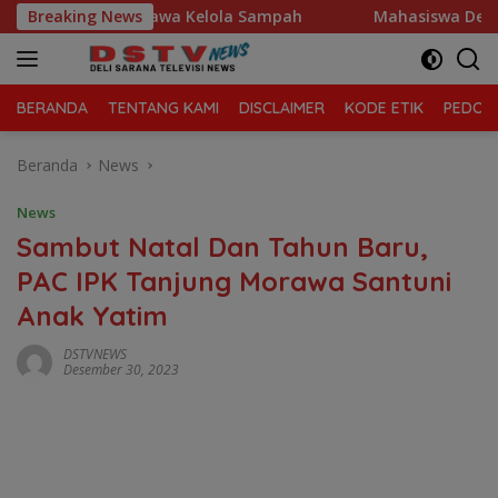
Langsung
anjung Morawa Kelola Sampah
Breaking News
Mahasiswa Desak Polda Su
ke
konten
BERANDA
TENTANG KAMI
DISCLAIMER
KODE ETIK
PEDOMA
Beranda
News
News
Sambut Natal Dan Tahun Baru,
PAC IPK Tanjung Morawa Santuni
Anak Yatim
DSTVNEWS
Desember 30, 2023