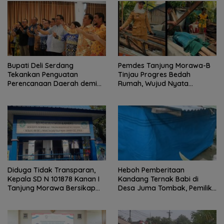
Bupati Deli Serdang
Pemdes Tanjung Morawa-B
Tekankan Penguatan
Tinjau Progres Bedah
Perencanaan Daerah demi
Rumah, Wujud Nyata
Pembangunan yang Terarah
Kepedulian Sosial.
dan Berkualitas.
Diduga Tidak Transparan,
Heboh Pemberitaan
Kepala SD N 101878 Kanan I
Kandang Ternak Babi di
Tanjung Morawa Bersikap
Desa Juma Tombak, Pemilik
Arogan Saat Dikonfirmasi
Beri Klarifikasi
Soal Dana BOS.