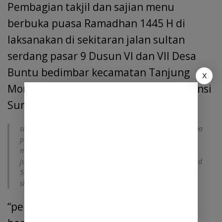
Pembagian takjil dan sajian menu
berbuka puasa Ramadhan 1445 H di
laksanakan di sekitaran jalan sultan
serdang pasar 9 Dusun VI dan VII Desa
Buntu bedimbar kecamatan Tanjung
X
Morawa Kabupaten Deli Serdang Provinsi
Sumatera Utara.
siapa memberi makan orang yang berpuasa,maka baginya
pahala seperti orang yang berpuasa tersebut,tanpa
mengurangi pahala orang yang berpuasa itu sedikit pun
juga”(HR.Tirmidzi no.807, ibnu majah no.1746 dan Ahmad
5:192.Al-Hafizh Abu Thahir mengatakan bahwa hadist ini
shahih).
“pembagian takjil dan sajian menu