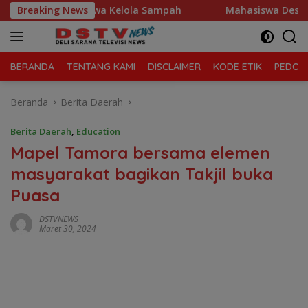
Langsung
ung Morawa Kelola Sampah
Breaking News
Mahasiswa Desak Polda Sumu
ke
konten
BERANDA
TENTANG KAMI
DISCLAIMER
KODE ETIK
PEDOMA
Beranda
Berita Daerah
Berita Daerah
,
Education
Mapel Tamora bersama elemen
masyarakat bagikan Takjil buka
Puasa
DSTVNEWS
Maret 30, 2024