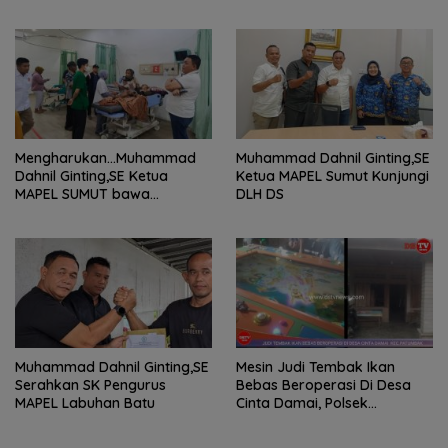
2024
Tamora Langsuk Turun Ke
Lokasi
Mengharukan…Muhammad
Muhammad Dahnil Ginting,SE
Dahnil Ginting,SE Ketua
Ketua MAPEL Sumut Kunjungi
MAPEL SUMUT bawa
DLH DS
Penderita Kanker Tulang
berobat ke RS Haji Medan
Muhammad Dahnil Ginting,SE
Mesin Judi Tembak Ikan
Serahkan SK Pengurus
Bebas Beroperasi Di Desa
MAPEL Labuhan Batu
Cinta Damai, Polsek
Patumbak Tutup Mata