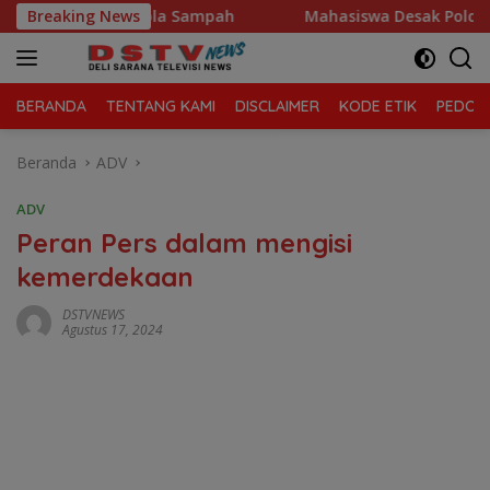
Langsung
rawa Kelola Sampah
Breaking News
Mahasiswa Desak Polda Sumut Tutup
ke
konten
BERANDA
TENTANG KAMI
DISCLAIMER
KODE ETIK
PEDOMA
Beranda
ADV
ADV
Peran Pers dalam mengisi
kemerdekaan
DSTVNEWS
Agustus 17, 2024