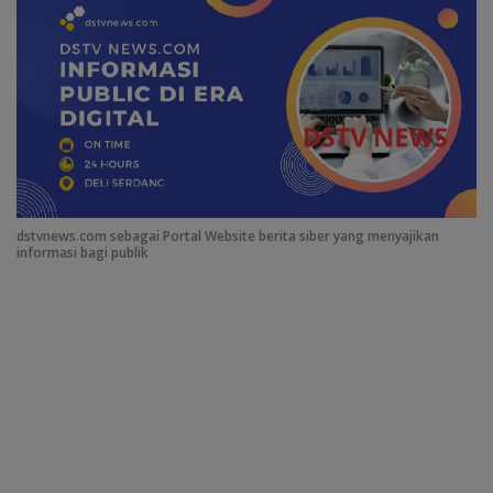
b
s
e
l
gr
a
er
ar
o
A
dI
a
d
e
o
p
n
m
s
k
p
dstvnews.com sebagai Portal Website berita siber yang menyajikan
informasi bagi publik