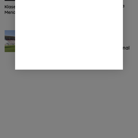
Tontowi Ahmad/Liliyana
Natsir Sabet Gelar Juara
Klasemen F1 2019 Usai Bottas
Dunia Kedua
Menangi GP Australia
Olahraga
Maret 17, 2019
Pergantian Jitu Luis Milla yang
Mengantar Indonesia ke Semifinal