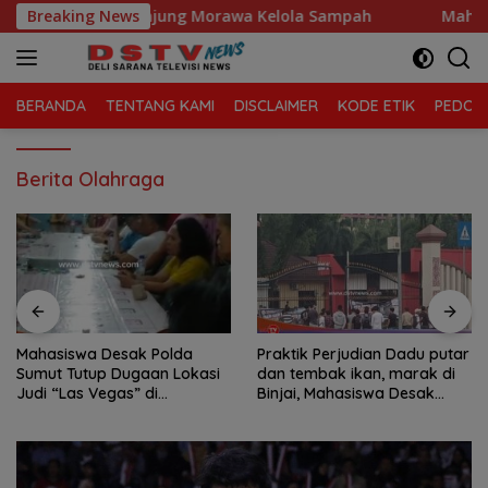
Langsung
i, Kecamatan Tanjung Morawa Kelola Sampah
Breaking News
Mahasiswa
ke
konten
BERANDA
TENTANG KAMI
DISCLAIMER
KODE ETIK
PEDOMA
Berita Olahraga
Mahasiswa Desak Polda
Praktik Perjudian Dadu putar
Sumut Tutup Dugaan Lokasi
dan tembak ikan, marak di
Judi “Las Vegas” di
Binjai, Mahasiswa Desak
Brahrang Binjai
Poldasu tindak tegas oknum
pengusaha.