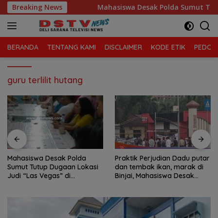
Langsung
a Kelola Sampah
Breaking News
Mahasiswa Desak Polda Sumut Tutup Du
ke
konten
BERANDA
TENTANG KAMI
DISCLAIMER
KODE ETIK
PEDOMA
guru terlilit hutang
Mahasiswa Desak Polda
Praktik Perjudian Dadu putar
Sumut Tutup Dugaan Lokasi
dan tembak ikan, marak di
Judi “Las Vegas” di
Binjai, Mahasiswa Desak
Brahrang Binjai
Poldasu tindak tegas oknum
pengusaha.