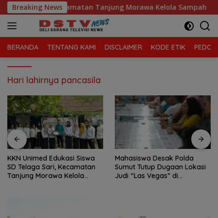
Langsung
 Telaga Sari, Kecamatan Tanjung Morawa Kelola Sampah
Breaking News
ke
konten
BERANDA
TENTANG KAMI
DISCLAIMER
KODE ETIK
PEDOMA
Hari lahirnya pancasila
KKN Unimed Edukasi Siswa
Mahasiswa Desak Polda
SD Telaga Sari, Kecamatan
Sumut Tutup Dugaan Lokasi
Tanjung Morawa Kelola
Judi “Las Vegas” di
Sampah
Brahrang Binjai