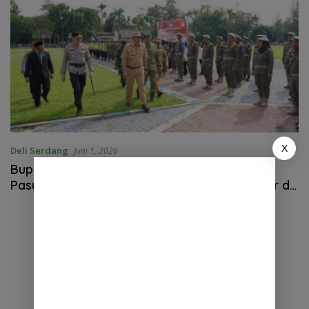
X
Deli Serdang
Juni 1, 2026
Bupati Deli Serdang Pimpin Apel Pergeseran
Pasukan, Pilkades Serentak 2026 Siap Digelar di
76 Desa.