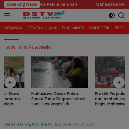
Langsung
atan Tanjung Morawa Kelola Sampah
Breaking News
Mahasiswa Desak P
ke
konten
BERANDA
TENTANG KAMI
DISCLAIMER
KODE ETIK
PEDOMA
Lom Lom Suwondo
Mahasiswa Desak Polda
Praktik Perjudian Dadu putar
Sumut Tutup Dugaan Lokasi
dan tembak ikan, marak di
Judi “Las Vegas” di
Binjai, Mahasiswa Desak
Brahrang Binjai
Poldasu tindak tegas oknum
pengusaha.
Berita Daerah
,
World & Politics
September 28, 2024