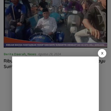
X
Berita Daerah
,
News
Agustus 29, 2024
Ribuan Massa iringi M.Ali Yusuf Siregar dan Bayu
Sumantri Ke KPU Deli Serdang