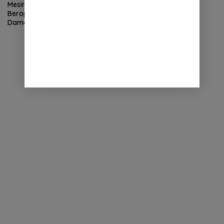
Mesin Judi Tembak Ikan Bebas
Beroperasi Di Desa Cinta
Damai, Polsek Patumbak Tutup
Mata