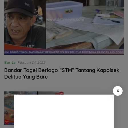
Berita
Februari 24, 2025
Bandar Togel Berlogo “STM” Tantang Kapolsek
Delitua Yang Baru
X