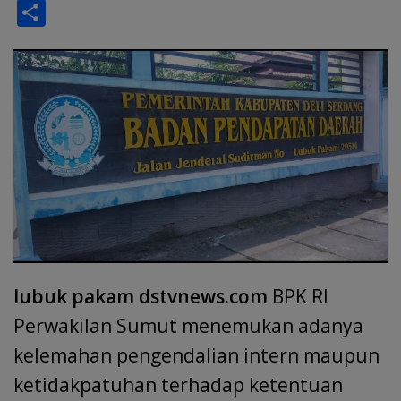
ac
h
n
m
el
h
w
S
e
at
k
ai
e
re
itt
h
b
s
e
l
gr
a
er
ar
o
A
dI
a
d
e
o
p
n
m
s
k
p
lubuk pakam dstvnews.com
BPK RI
Perwakilan Sumut menemukan adanya
kelemahan pengendalian intern maupun
ketidakpatuhan terhadap ketentuan