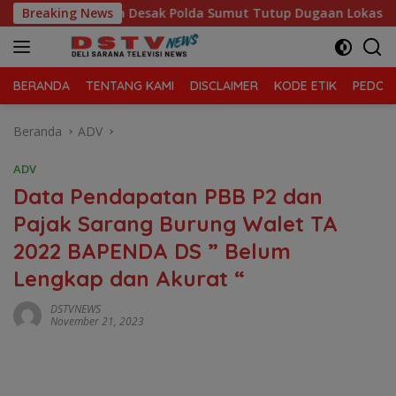
Langsung
Mahasiswa Desak Polda Sumut Tutup Dugaan Lokasi Judi “Las V
Breaking News
ke
konten
BERANDA
TENTANG KAMI
DISCLAIMER
KODE ETIK
PEDOMA
Beranda
ADV
ADV
Data Pendapatan PBB P2 dan
Pajak Sarang Burung Walet TA
2022 BAPENDA DS ” Belum
Lengkap dan Akurat “
DSTVNEWS
November 21, 2023