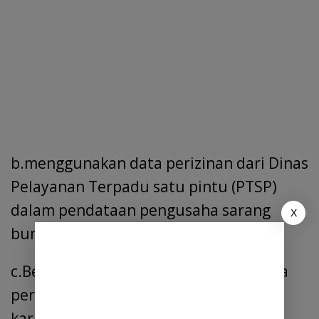
b.menggunakan data perizinan dari Dinas
Pelayanan Terpadu satu pintu (PTSP)
dalam pendataan pengusaha sarang
X
burung walet.
c.Berkoordinasi dengan balai karantina
pertanian kualanamu atau badan
karantina pertanian kementerian