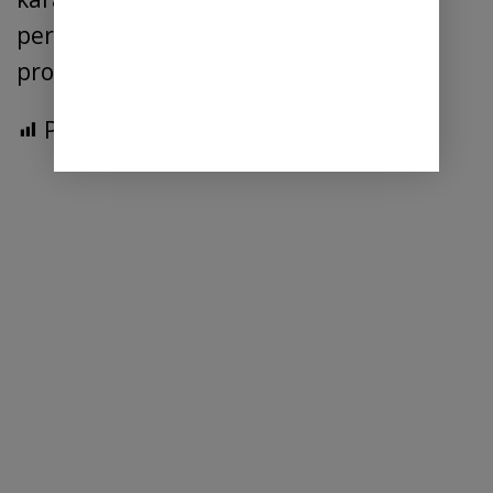
pertanian untuk memperoleh data riil
produksi sarang burung walet. (red)
Post Views:
287