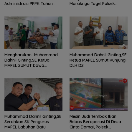
Administrasi PPPK Tahun
Maraknya Togel,Polsek
2024
Tamora Langsuk Turun Ke
Lokasi
Mengharukan…Muhammad
Muhammad Dahnil Ginting,SE
Dahnil Ginting,SE Ketua
Ketua MAPEL Sumut Kunjungi
MAPEL SUMUT bawa
DLH DS
Penderita Kanker Tulang
berobat ke RS Haji Medan
Muhammad Dahnil Ginting,SE
Mesin Judi Tembak Ikan
Serahkan SK Pengurus
Bebas Beroperasi Di Desa
MAPEL Labuhan Batu
Cinta Damai, Polsek