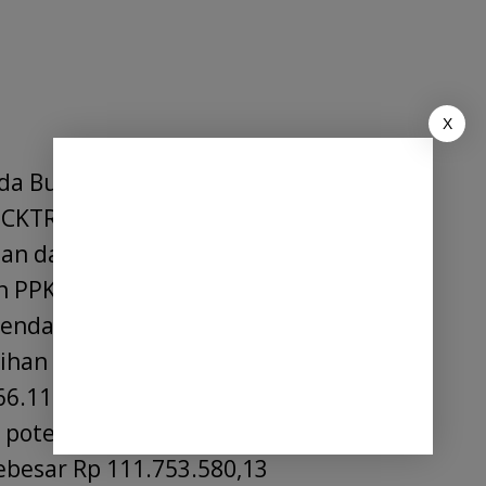
X
a Bupati Deli Serdang agar
KTR Kab.Deli Serdang agar : a.lebih
an dan pengendalian pelaksanaan
an PPK,PPTK dan pengawas lapangan
endalian terhadap pelaksanaan
bihan pembayaran dan menyetorkan ke
6.118,98 (Rp 386.084.173,45 – Rp
 potensi kelebihan pembayaran dan
ebesar Rp 111.753.580,13