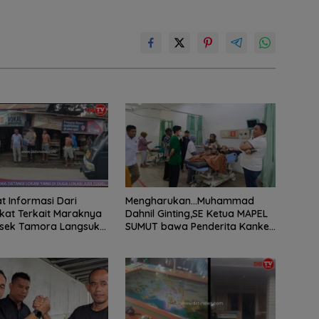
 Informasi Dari
Mengharukan…Muhammad
at Terkait Maraknya
Dahnil Ginting,SE Ketua MAPEL
lsek Tamora Langsuk
SUMUT bawa Penderita Kanker
 Lokasi
Tulang berobat ke RS Haji
Medan