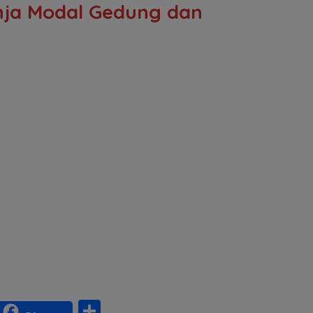
nja Modal Gedung dan
S