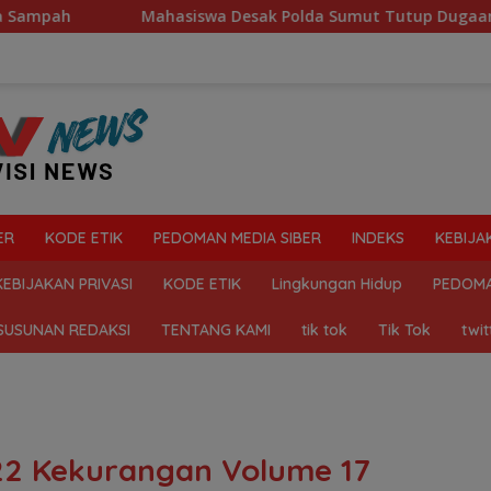
Mahasiswa Desak Polda Sumut Tutup Dugaan Lokasi Judi “Las Ve
ER
KODE ETIK
PEDOMAN MEDIA SIBER
INDEKS
KEBIJA
KEBIJAKAN PRIVASI
KODE ETIK
Lingkungan Hidup
PEDOMA
SUSUNAN REDAKSI
TENTANG KAMI
tik tok
Tik Tok
twit
22 Kekurangan Volume 17