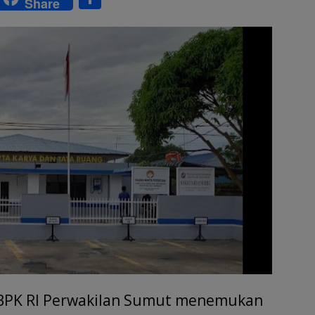
Share
w
h
tt
ar
r
e
PK RI Perwakilan Sumut menemukan