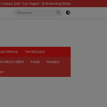
gas” di Brahrang Binjai
Praktik Perjudian Dadu putar
KAN PRIVASI
TIM REDAKSI
N MEDIA SIBER
Politik
Redaksi
ter