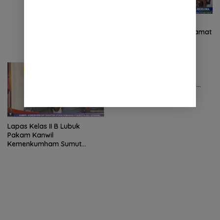
Turnamen Catur
Memperebutkan Piala Camat
Tanjung Morawa
Giat Gebyar PON Ke XXI
Aceh-Sumut 2024 di
Ramaikan dengan Jalan
Santai
Lapas Kelas II B Lubuk
Pakam Kanwil
Kemenkumham Sumut
Kunjungi Polresta Deli
Serdang