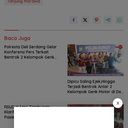
Tanjung morawa
Baca Juga
Polresta Deli Serdang Gelar
Konferensi Pers Terkait
Bentrok 2 Kelompok Genk
Motor di Tanjung Morawa
Dipicu Saling Ejek,Hingga
Terjadi Bentrok Antar 2
Kelompok Genk Motor di Deli
Serdang
X
RSUD H.Amri Tambunan
Klarifikasi,Terkait Kematian
Pasien Anak Bukan Karena
Gizi Buruk