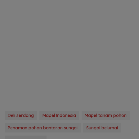
Deli serdang
Mapel Indonesia
Mapel tanam pohon
Penaman pohon bantaran sungai
Sungai belumai