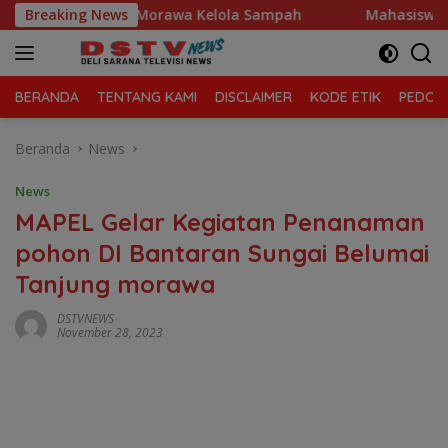
Langsung
atan Tanjung Morawa Kelola Sampah
Breaking News
Mahasiswa Desak P
ke
konten
BERANDA
TENTANG KAMI
DISCLAIMER
KODE ETIK
PEDOMA
Beranda
News
News
MAPEL Gelar Kegiatan Penanaman
pohon DI Bantaran Sungai Belumai
Tanjung morawa
DSTVNEWS
November 28, 2023