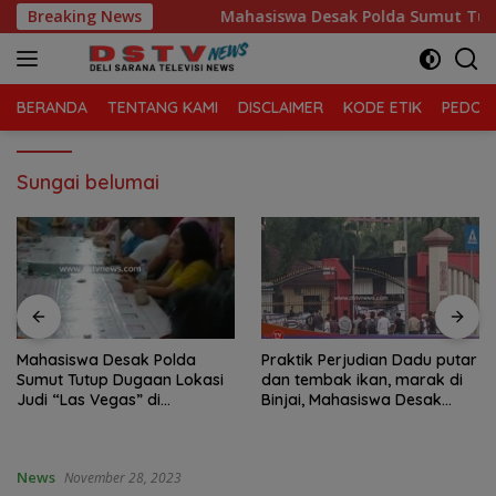
Langsung
wa Kelola Sampah
Breaking News
Mahasiswa Desak Polda Sumut Tutup 
ke
konten
BERANDA
TENTANG KAMI
DISCLAIMER
KODE ETIK
PEDOMA
Sungai belumai
Mahasiswa Desak Polda
Praktik Perjudian Dadu putar
Sumut Tutup Dugaan Lokasi
dan tembak ikan, marak di
Judi “Las Vegas” di
Binjai, Mahasiswa Desak
Brahrang Binjai
Poldasu tindak tegas oknum
pengusaha.
News
November 28, 2023