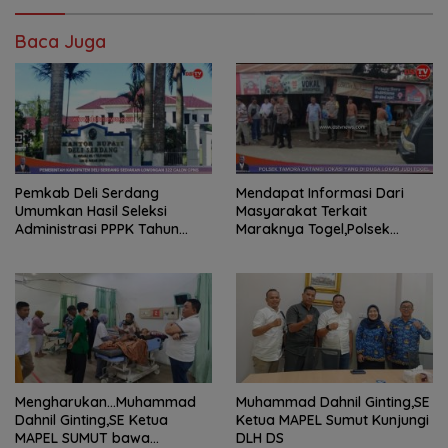
Baca Juga
Pemkab Deli Serdang
Mendapat Informasi Dari
Umumkan Hasil Seleksi
Masyarakat Terkait
Administrasi PPPK Tahun
Maraknya Togel,Polsek
2024
Tamora Langsuk Turun Ke
Lokasi
Mengharukan…Muhammad
Muhammad Dahnil Ginting,SE
Dahnil Ginting,SE Ketua
Ketua MAPEL Sumut Kunjungi
MAPEL SUMUT bawa
DLH DS