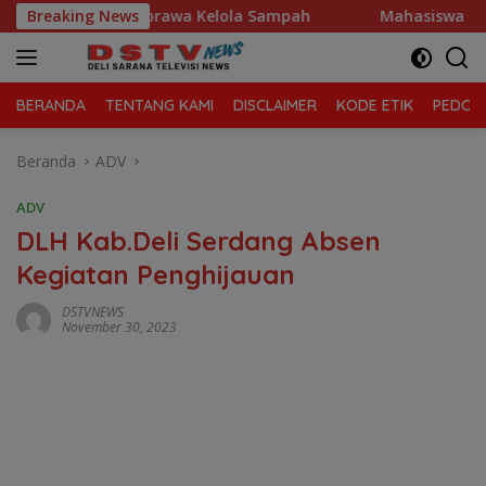
Langsung
 Tanjung Morawa Kelola Sampah
Breaking News
Mahasiswa Desak Polda
ke
konten
BERANDA
TENTANG KAMI
DISCLAIMER
KODE ETIK
PEDOMA
Beranda
ADV
ADV
DLH Kab.Deli Serdang Absen
Kegiatan Penghijauan
DSTVNEWS
November 30, 2023