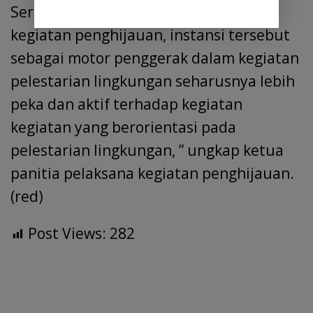
Serdang Tidak Tampak Hadir dalam
kegiatan penghijauan, instansi tersebut
sebagai motor penggerak dalam kegiatan
pelestarian lingkungan seharusnya lebih
peka dan aktif terhadap kegiatan
kegiatan yang berorientasi pada
pelestarian lingkungan, ” ungkap ketua
panitia pelaksana kegiatan penghijauan.
(red)
Post Views:
282