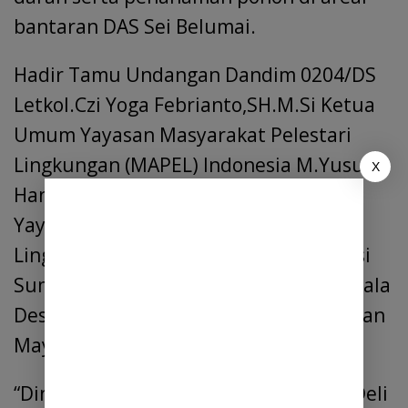
bantaran DAS Sei Belumai.
Hadir Tamu Undangan Dandim 0204/DS
Letkol.Czi Yoga Febrianto,SH.M.Si Ketua
Umum Yayasan Masyarakat Pelestari
Lingkungan (MAPEL) Indonesia M.Yusuf
X
Hanafi Sinaga,S.sos,M.sos, Pengurus
Yayasan Masyarakat Pelestari
Lingkungan (MAPEL) Indonesia Propinsi
Sumut, Muspika Tanjung Morawa, Kepala
Desa Buntu Bedimbar, Pelaku Usaha dan
Mayarakat.
“Dinas Lingkungan Hidup Kabupaten Deli