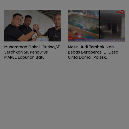
Penderita Kanker Tulang
berobat ke RS Haji Medan
Muhammad Dahnil Ginting,SE
Mesin Judi Tembak Ikan
Serahkan SK Pengurus
Bebas Beroperasi Di Desa
MAPEL Labuhan Batu
Cinta Damai, Polsek
Patumbak Tutup Mata