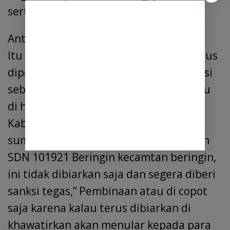
sertifikasi.
Anto dari LSM KPK RI menyampaikan,
Itu kan dana dari pemerintah yang harus
dipertanggung jawabkan sesuai tupoksi
sebagai kepala sekolah. Oleh karena itu
di harapkan kepada dinas pendidikan
Kabupaten deli serdang, Provinsi
sumatera utara, Oknum kepala sekolah
SDN 101921 Beringin kecamtan beringin,
ini tidak dibiarkan saja dan segera diberi
sanksi tegas,” Pembinaan atau di copot
saja karena kalau terus dibiarkan di
khawatirkan akan menular kepada para