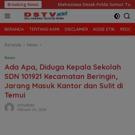
Langsung
mpah
Breaking News
Mahasiswa Desak Polda Sumut Tutup Dugaan Lokasi 
ke
konten
BERANDA
TENTANG KAMI
DISCLAIMER
KODE ETIK
PEDOMA
Beranda
News
News
Ada Apa, Diduga Kepala Sekolah
SDN 101921 Kecamatan Beringin,
Jarang Masuk Kantor dan Sulit di
Temui
DSTVNEWS
Februari 26, 2024