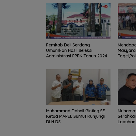
Pemkab Deli Serdang
Mendapat
Umumkan Hasil Seleksi
Masyarak
Administrasi PPPK Tahun 2024
Togel,Po
Turun Ke
Muhammad Dahnil Ginting,SE
Muhammad
Ketua MAPEL Sumut Kunjungi
Serahka
DLH DS
Labuhan