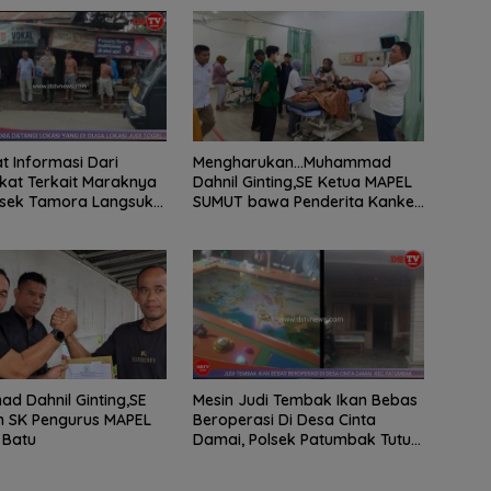
 Informasi Dari
Mengharukan…Muhammad
at Terkait Maraknya
Dahnil Ginting,SE Ketua MAPEL
lsek Tamora Langsuk
SUMUT bawa Penderita Kanker
 Lokasi
Tulang berobat ke RS Haji
Medan
 Dahnil Ginting,SE
Mesin Judi Tembak Ikan Bebas
n SK Pengurus MAPEL
Beroperasi Di Desa Cinta
 Batu
Damai, Polsek Patumbak Tutup
Mata