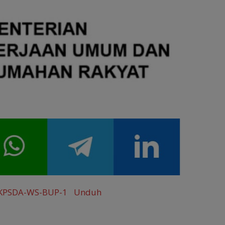
r
e
KPSDA-WS-BUP-1
Unduh