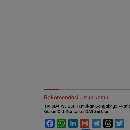
Rekomendasi untuk kamu
TKPSDA WS BUP Temukan Banyaknya Aktifi
Galian C di Bantaran DAS Sei Ular
F
W
Li
G
T
T
T