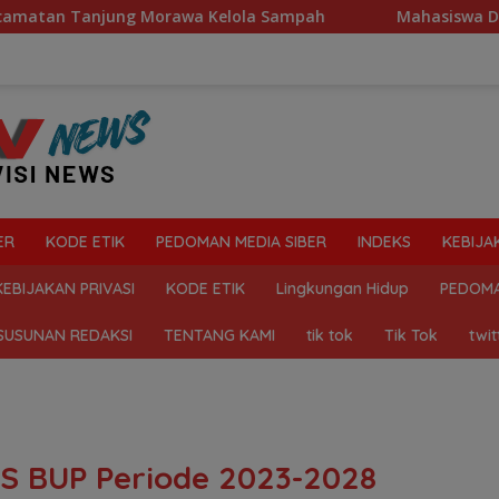
ng Morawa Kelola Sampah
Mahasiswa Desak Polda Sumut 
ER
KODE ETIK
PEDOMAN MEDIA SIBER
INDEKS
KEBIJA
KEBIJAKAN PRIVASI
KODE ETIK
Lingkungan Hidup
PEDOMA
SUSUNAN REDAKSI
TENTANG KAMI
tik tok
Tik Tok
twit
S BUP Periode 2023-2028