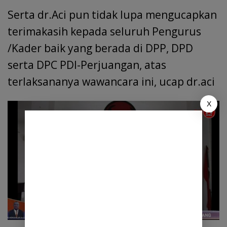
Serta dr.Aci pun tidak lupa mengucapkan
terimakasih kepada seluruh Pengurus
/Kader baik yang berada di DPP, DPD
serta DPC PDI-Perjuangan, atas
terlaksananya wawancara ini, ucap dr.aci
X