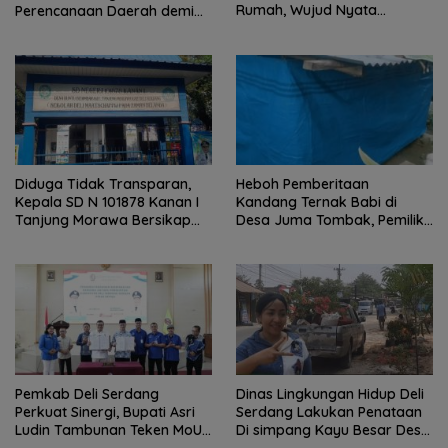
Rumah, Wujud Nyata
Perencanaan Daerah demi
Kepedulian Sosial.
Pembangunan yang Terarah
dan Berkualitas.
Diduga Tidak Transparan,
Heboh Pemberitaan
Kepala SD N 101878 Kanan I
Kandang Ternak Babi di
Tanjung Morawa Bersikap
Desa Juma Tombak, Pemilik
Arogan Saat Dikonfirmasi
Beri Klarifikasi
Soal Dana BOS.
Pemkab Deli Serdang
Dinas Lingkungan Hidup Deli
Perkuat Sinergi, Bupati Asri
Serdang Lakukan Penataan
Ludin Tambunan Teken MoU
Di simpang Kayu Besar Desa
dengan Sektor Perbankan
Limau manis