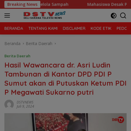
Langsung
Morawa Kelola Sampah
Breaking News
Mahasiswa Desak Polda Sumut Tut
ke
konten
BERANDA
TENTANG KAMI
DISCLAIMER
KODE ETIK
PEDOMA
Beranda
Berita Daerah
Berita Daerah
Hasil Wawancara dr. Asri Ludin
Tambunan di Kantor DPD PDI P
Sumut akan di Putuskan Ketum PDI
P Megawati Sukarno putri
DSTVNEWS
Juli 9, 2024