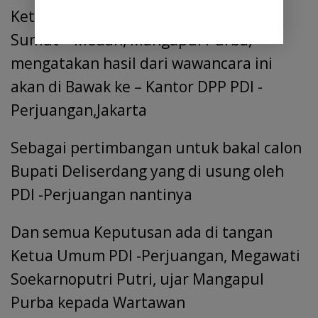
Ketua BP Pemilu DPD PDI -Perjuangan
Sumut – Medan, Mangapul Purba,
mengatakan hasil dari wawancara ini
akan di Bawak ke – Kantor DPP PDI -
Perjuangan,Jakarta
Sebagai pertimbangan untuk bakal calon
Bupati Deliserdang yang di usung oleh
PDI -Perjuangan nantinya
Dan semua Keputusan ada di tangan
Ketua Umum PDI -Perjuangan, Megawati
Soekarnoputri Putri, ujar Mangapul
Purba kepada Wartawan