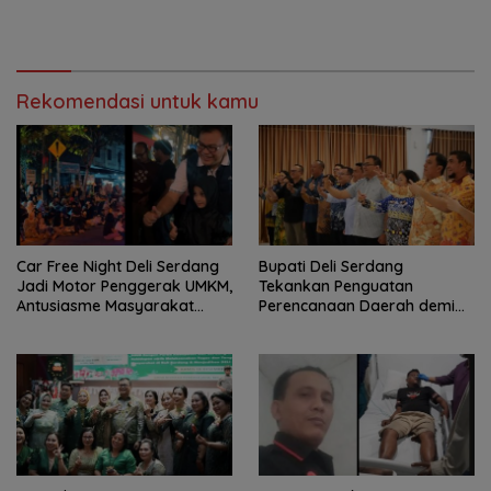
Rekomendasi untuk kamu
Car Free Night Deli Serdang
Bupati Deli Serdang
Jadi Motor Penggerak UMKM,
Tekankan Penguatan
Antusiasme Masyarakat
Perencanaan Daerah demi
Bukti Ekonomi Kerakyatan
Pembangunan yang Terarah
Terus Tumbuh
dan Berkualitas.