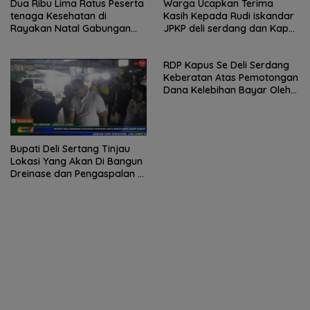
Dua Ribu Lima Ratus Peserta
Warga Ucapkan Terima
tenaga Kesehatan di
Kasih Kepada Rudi iskandar
Rayakan Natal Gabungan
JPKP deli serdang dan Kapus
Dinas Kesehatan dan RSUD
Dalu XB
Deli Serdang
RDP Kapus Se Deli Serdang
Keberatan Atas Pemotongan
Dana Kelebihan Bayar Oleh
BPJS
Bupati Deli Sertang Tinjau
Lokasi Yang Akan Di Bangun
Dreinase dan Pengaspalan di
Desa Limau Manis