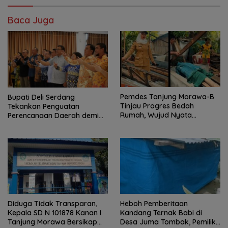
Baca Juga
Pemdes Tanjung Morawa-B
Bupati Deli Serdang
Tinjau Progres Bedah
Tekankan Penguatan
Rumah, Wujud Nyata
Perencanaan Daerah demi
Kepedulian Sosial.
Pembangunan yang Terarah
dan Berkualitas.
Diduga Tidak Transparan,
Heboh Pemberitaan
Kepala SD N 101878 Kanan I
Kandang Ternak Babi di
Tanjung Morawa Bersikap
Desa Juma Tombak, Pemilik