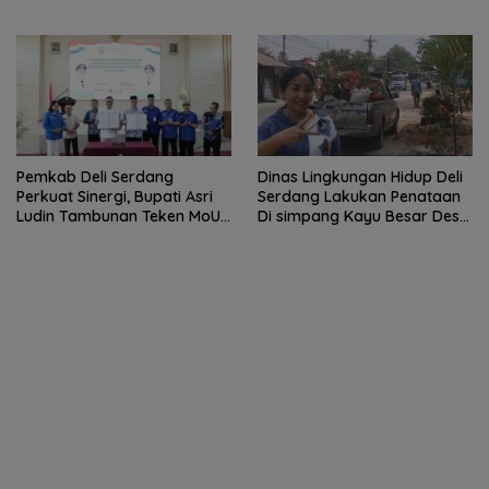
Arogan Saat Dikonfirmasi
Beri Klarifikasi
Soal Dana BOS.
Pemkab Deli Serdang
Dinas Lingkungan Hidup Deli
Perkuat Sinergi, Bupati Asri
Serdang Lakukan Penataan
Ludin Tambunan Teken MoU
Di simpang Kayu Besar Desa
dengan Sektor Perbankan
Limau manis
dan Institusi Pendidikan.