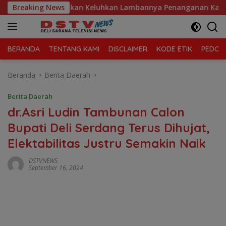
Langsung
ngeroyokan Keluhkan Lambannya Penanganan Kasus di Polresta 
Breaking News
ke
konten
BERANDA
TENTANG KAMI
DISCLAIMER
KODE ETIK
PEDOMA
Beranda
Berita Daerah
Berita Daerah
dr.Asri Ludin Tambunan Calon
Bupati Deli Serdang Terus Dihujat,
Elektabilitas Justru Semakin Naik
DSTVNEWS
September 16, 2024