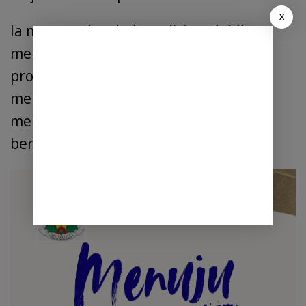
X
Ia menegaskan bahwa dirinya lebih
memilih menyampaikan program-
program nyata yang bertujuan
membangun Deli Serdang, daripada
meladeni berita hoaks yang tidak
berdasar.