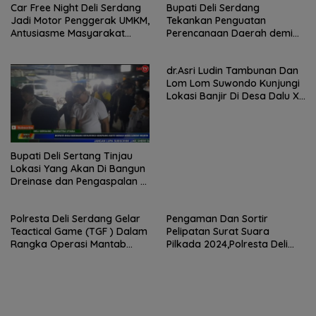
Car Free Night Deli Serdang
Bupati Deli Serdang
Jadi Motor Penggerak UMKM,
Tekankan Penguatan
Antusiasme Masyarakat
Perencanaan Daerah demi
Bukti Ekonomi Kerakyatan
Pembangunan yang Terarah
Terus Tumbuh
dan Berkualitas.
dr.Asri Ludin Tambunan Dan
Lom Lom Suwondo Kunjungi
Lokasi Banjir Di Desa Dalu X
B Tanjung Morawa
Bupati Deli Sertang Tinjau
Lokasi Yang Akan Di Bangun
Dreinase dan Pengaspalan di
Desa Limau Manis
Polresta Deli Serdang Gelar
Pengaman Dan Sortir
Teactical Game (TGF ) Dalam
Pelipatan Surat Suara
Rangka Operasi Mantab
Pilkada 2024,Polresta Deli
Praja Toba 2024
Serdang Perketat Pengaman