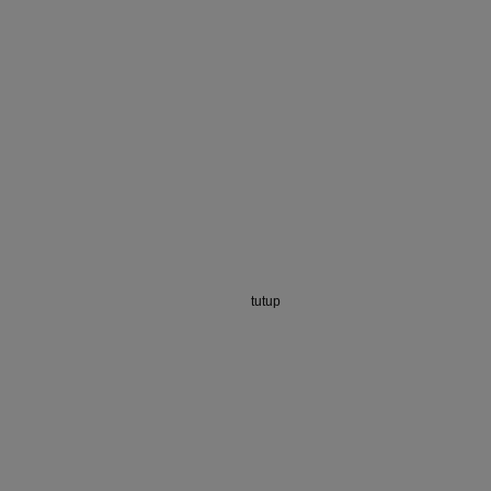
tutup