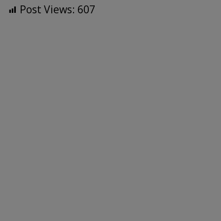
Post Views:
607