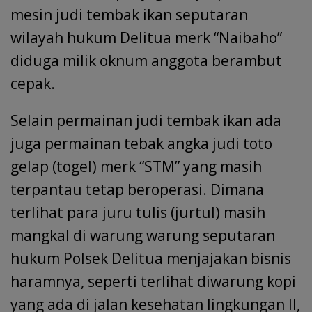
mesin judi tembak ikan seputaran
wilayah hukum Delitua merk “Naibaho”
diduga milik oknum anggota berambut
cepak.
Selain permainan judi tembak ikan ada
juga permainan tebak angka judi toto
gelap (togel) merk “STM” yang masih
terpantau tetap beroperasi. Dimana
terlihat para juru tulis (jurtul) masih
mangkal di warung warung seputaran
hukum Polsek Delitua menjajakan bisnis
haramnya, seperti terlihat diwarung kopi
yang ada di jalan kesehatan lingkungan II,