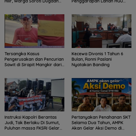
Hilir, Warga Soroti Dugaan
Penggarapan Lahan HGU
Jaringan Pencurian
PTPN I Selama 25 Tahun
Tanpa Izin Jadi Sorotan
Tersangka Kasus
Kecewa Divonis 1 Tahun 6
Pengerusakan dan Pencurian
Bulan, Ronni Paslani
Sawit di Sirapit Mangkir dari
Nyatakan Banding
Panggilan Polisi, Sengketa
Lahan Kembali Jadi Sorotan
Instruksi Kapolri Berantas
Pertanyakan Penahanan SKT
Judi, Tak Berlaku Di Sumut,
Selama Dua Tahun, AMPK
Puluhan massa FKSRI Gelar
Akan Gelar Aksi Demo di
Aksi Unjuk Rasa Di Polda
Kantor Camat STM Hilir