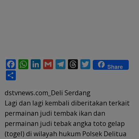
F
W
Li
G
T
T
T
Share
ac
h
n
m
el
h
w
S
e
at
k
ai
e
re
itt
h
b
s
e
l
gr
a
er
dstvnews.com_Deli Serdang
ar
o
A
dI
a
d
e
Lagi dan lagi kembali diberitakan terkait
o
p
n
m
s
permainan judi tembak ikan dan
k
p
permainan judi tebak angka toto gelap
(togel) di wilayah hukum Polsek Delitua