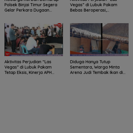
Polsek Binjai Timur Segera
Vegas” di Lubuk Pakam
Gelar Perkara Dugaan
Bebas Beroperasi,
Perusakan iPhone Senilai
Kapolresta Deli Serdang
Rp22 Juta
Bungkam Saat Dikonfirmasi
Aktivitas Perjudian “Las
Diduga Hanya Tutup
Vegas” di Lubuk Pakam
Sementara, Warga Minta
Tetap Eksis, Kinerja APH
Arena Judi Tembak Ikan di
Dipertanyakan
Desa Kota Pari Ditutup
Permanen