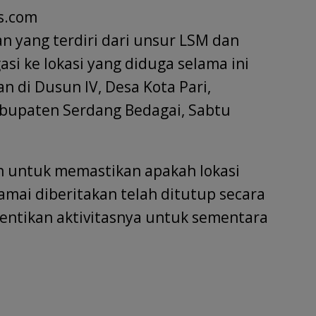
s.com
tt
ar
r
e
an yang terdiri dari unsur LSM dan
si ke lokasi yang diduga selama ini
n di Dusun IV, Desa Kota Pari,
bupaten Serdang Bedagai, Sabtu
an untuk memastikan apakah lokasi
mai diberitakan telah ditutup secara
ntikan aktivitasnya untuk sementara