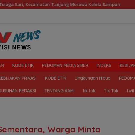
matan Tanjung Morawa Kelola Sampah
Mahasiswa Desak 
ER
KODE ETIK
PEDOMAN MEDIA SIBER
INDEKS
KEBIJA
KEBIJAKAN PRIVASI
KODE ETIK
Lingkungan Hidup
PEDOMA
SUSUNAN REDAKSI
TENTANG KAMI
tik tok
Tik Tok
twit
Sementara, Warga Minta