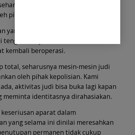
seharusnya seluruh mesin perjudian
eh pihak kepolisian.
an yang masih berada di lokasi
 tengah masyarakat bahwa aktivitas
t kembali beroperasi.
 total, seharusnya mesin-mesin judi
nkan oleh pihak kepolisian. Kami
ada, aktivitas judi bisa buka lagi kapan
ng meminta identitasnya dirahasiakan.
keseriusan aparat dalam
n yang selama ini dinilai meresahkan
 penutupan permanen tidak cukup