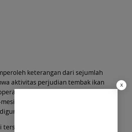
emperoleh keterangan dari sejumlah
a aktivitas perjudian tembak ikan
X
operasi. Namun demikian, warga
mesin judi yang masih tersimpan di
digunakan sebagai arena perjudian.
i tersebut benar-benar telah ditutup