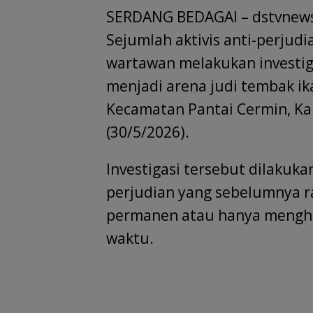
SERDANG BEDAGAI – dstvnew
e
at
k
ai
e
re
i
b
s
e
l
gr
a
e
Sejumlah aktivis anti-perjudi
o
A
dI
a
d
wartawan melakukan investiga
o
p
n
m
s
menjadi arena judi tembak ika
k
p
Kecamatan Pantai Cermin, Ka
(30/5/2026).
Investigasi tersebut dilakuk
perjudian yang sebelumnya ra
permanen atau hanya menghe
waktu.