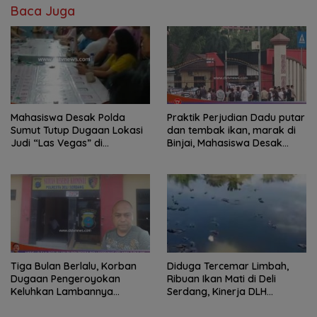
Baca Juga
Mahasiswa Desak Polda
Praktik Perjudian Dadu putar
Sumut Tutup Dugaan Lokasi
dan tembak ikan, marak di
Judi “Las Vegas” di
Binjai, Mahasiswa Desak
Brahrang Binjai
Poldasu tindak tegas oknum
pengusaha.
Tiga Bulan Berlalu, Korban
Diduga Tercemar Limbah,
Dugaan Pengeroyokan
Ribuan Ikan Mati di Deli
Keluhkan Lambannya
Serdang, Kinerja DLH
Penanganan Kasus di
Dipertanyakan
Polresta Deli Serdang