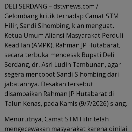
b
s
e
l
gr
a
er
DELI SERDANG – dstvnews.com /
ar
o
A
dI
a
d
e
Gelombang kritik terhadap Camat STM
o
p
n
m
s
Hilir, Sandi Sihombing, kian menguat.
k
p
Ketua Umum Aliansi Masyarakat Perduli
Keadilan (AMPK), Rahman JP Hutabarat,
secara terbuka mendesak Bupati Deli
Serdang, dr. Asri Ludin Tambunan, agar
segera mencopot Sandi Sihombing dari
jabatannya. Desakan tersebut
disampaikan Rahman JP Hutabarat di
Talun Kenas, pada Kamis (9/7/2026) siang.
Menurutnya, Camat STM Hilir telah
mengecewakan masyarakat karena dinilai