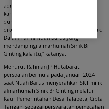
administrasi tidak bisa dilanjutkan
karena pemilik tanah telah meninggal
dunia, semestinya dokumen itu
dikembalikan kepada pihak yang berhak.
Dalam hal ini Nuah Barus yang
mendampingi almarhumah Sinik Br
Ginting kala itu,” katanya.
Menurut Rahman JP Hutabarat,
persoalan bermula pada Januari 2024
saat Nuah Barus menyerahkan SKT milik
almarhumah Sinik Br Ginting melalui
Kaur Pemerintahan Desa Talapeta, Cipta
Tarigan, sebagai persyaratan pemecahan