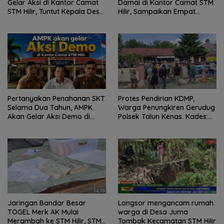
Gelar Aksi di Kantor Camat
Damai di Kantor Camat STM
STM Hilir, Tuntut Kepala Desa
Hilir, Sampaikan Empat
Dicopot
Tuntutan
Pertanyakan Penahanan SKT
Protes Pendirian KDMP,
Selama Dua Tahun, AMPK
Warga Penungkiren Gerudug
Akan Gelar Aksi Demo di
Polsek Talun Kenas. Kades:
Kantor Camat STM Hilir
“Semua Sudah Sesuai
Prosedur
Jaringan Bandar Besar
Longsor mengancam rumah
TOGEL Merk AK Mulai
warga di Desa Juma
Merambah ke STM Hilir, STM
Tombak Kecamatan STM Hilir