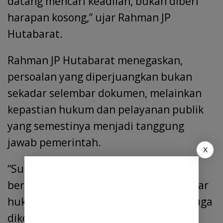
datang mencari keadilan, bukan diberi
harapan kosong,” ujar Rahman JP
Hutabarat.
Rahman JP Hutabarat menegaskan,
persoalan yang diperjuangkan bukan
sekadar selembar dokumen, melainkan
kepastian hukum dan pelayanan publik
yang semestinya menjadi tanggung
jawab pemerintah.
X
“Sudah lebih dari dua tahun SKT itu
berada di tangan kepala desa. Apa dasar
hukumnya ditahan. Mengapa belum juga
dikembalikan. Kalau memang proses