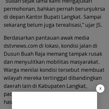
“Sudah sejak lama kami mengajukan
permohonan, bahkan pernah berunjukrsa
di depan Kantor Bupati Langkat. Sampai
sekarang belum juga terealisasi,” ujar JS.
Berdasarkan pantauan awak media
dstvnews.com di lokasi, kondisi jalan di
Dusun Buah Raja memang tampak rusak
dan menyulitkan mobilitas masyarakat.
Warga menilai kondisi tersebut membuat
wilayah mereka tertinggal dibandingkan
daerah lain di Kabupaten Langkat,
X
padahal kawasan itu memiliki potensi
hasil bumi yang cukup besar.