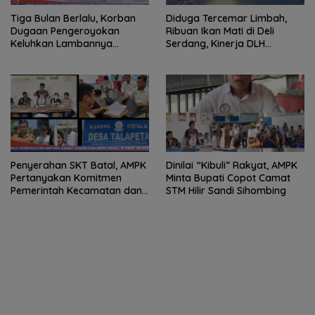
Tiga Bulan Berlalu, Korban
Diduga Tercemar Limbah,
Dugaan Pengeroyokan
Ribuan Ikan Mati di Deli
Keluhkan Lambannya
Serdang, Kinerja DLH
Penanganan Kasus di
Dipertanyakan
Polresta Deli Serdang
Penyerahan SKT Batal, AMPK
Dinilai “Kibuli” Rakyat, AMPK
Pertanyakan Komitmen
Minta Bupati Copot Camat
Pemerintah Kecamatan dan
STM Hilir Sandi Sihombing
Desa