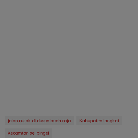
jalan rusak di dusun buah raja
Kabupaten langkat
Kecamtan sei bingei