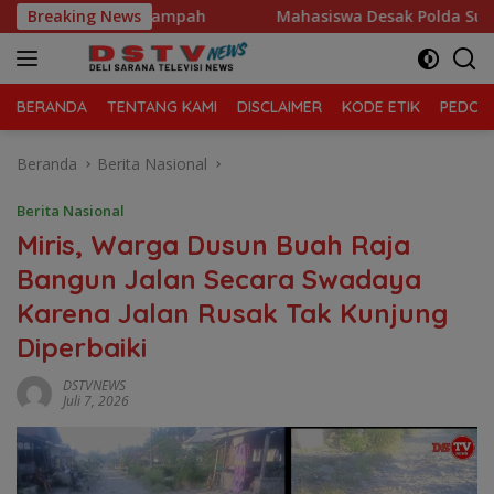
Langsung
a Kelola Sampah
Breaking News
Mahasiswa Desak Polda Sumut Tutup Du
ke
konten
BERANDA
TENTANG KAMI
DISCLAIMER
KODE ETIK
PEDOMA
Beranda
Berita Nasional
Berita Nasional
Miris, Warga Dusun Buah Raja
Bangun Jalan Secara Swadaya
Karena Jalan Rusak Tak Kunjung
Diperbaiki
DSTVNEWS
Juli 7, 2026