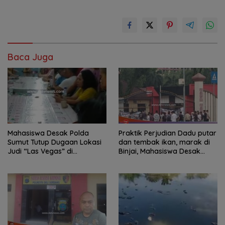
Baca Juga
Mahasiswa Desak Polda
Praktik Perjudian Dadu putar
Sumut Tutup Dugaan Lokasi
dan tembak ikan, marak di
Judi “Las Vegas” di
Binjai, Mahasiswa Desak
Brahrang Binjai
Poldasu tindak tegas oknum
pengusaha.