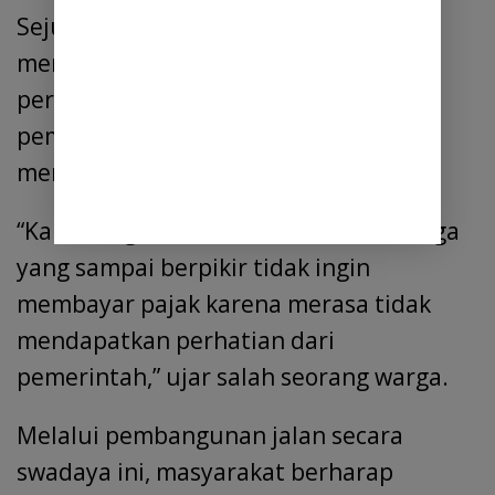
Sejumlah warga yang ditemui juga
mengaku kecewa terhadap minimnya
perhatian pemerintah terhadap
pembangunan infrastruktur di desa
mereka.
“Kami sangat kecewa. Bahkan ada warga
yang sampai berpikir tidak ingin
membayar pajak karena merasa tidak
mendapatkan perhatian dari
pemerintah,” ujar salah seorang warga.
Melalui pembangunan jalan secara
swadaya ini, masyarakat berharap