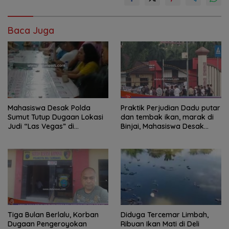
Baca Juga
Mahasiswa Desak Polda
Praktik Perjudian Dadu putar
Sumut Tutup Dugaan Lokasi
dan tembak ikan, marak di
Judi “Las Vegas” di
Binjai, Mahasiswa Desak
Brahrang Binjai
Poldasu tindak tegas oknum
pengusaha.
Tiga Bulan Berlalu, Korban
Diduga Tercemar Limbah,
Dugaan Pengeroyokan
Ribuan Ikan Mati di Deli