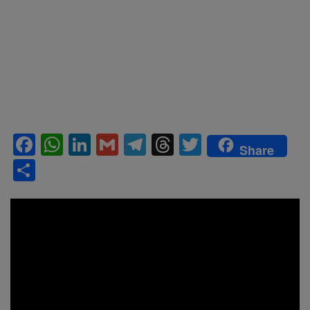
F
W
Li
G
T
T
T
Share
ac
h
n
m
el
h
w
S
e
at
k
ai
e
re
itt
h
b
s
e
l
gr
a
er
ar
o
A
dI
a
d
e
o
p
n
m
s
k
p