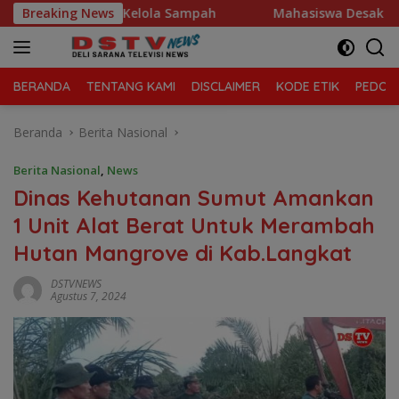
Langsung
g Morawa Kelola Sampah
Breaking News
Mahasiswa Desak Polda Sumut T
ke
konten
BERANDA
TENTANG KAMI
DISCLAIMER
KODE ETIK
PEDOMA
Beranda
Berita Nasional
Berita Nasional
,
News
Dinas Kehutanan Sumut Amankan
1 Unit Alat Berat Untuk Merambah
Hutan Mangrove di Kab.Langkat
DSTVNEWS
Agustus 7, 2024