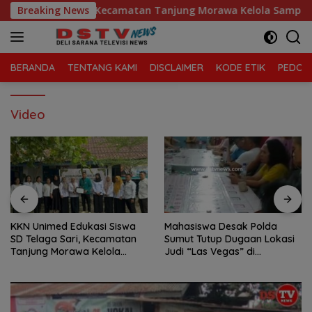
Langsung
 SD Telaga Sari, Kecamatan Tanjung Morawa Kelola Sampah
Breaking News
ke
konten
BERANDA
TENTANG KAMI
DISCLAIMER
KODE ETIK
PEDOMA
Video
KKN Unimed Edukasi Siswa
Mahasiswa Desak Polda
SD Telaga Sari, Kecamatan
Sumut Tutup Dugaan Lokasi
Tanjung Morawa Kelola
Judi “Las Vegas” di
Sampah
Brahrang Binjai