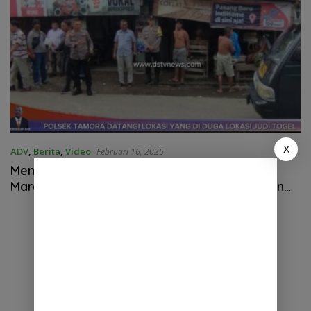
X
ADV
,
Berita
,
Video
Februari 16, 2025
Mendapat Informasi Dari Masyarakat Terkait
Maraknya Togel,Polsek Tamora Langsuk Turun
Ke Lokasi