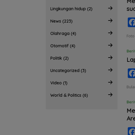
Me
su
Lingkungan hidup (2)
News (223)
Olahraga (4)
Foto
Otomotif (4)
Beri
Politik (2)
La
Uncategorized (3)
Video (1)
Bula
World & Politics (6)
Beri
Me
Ar