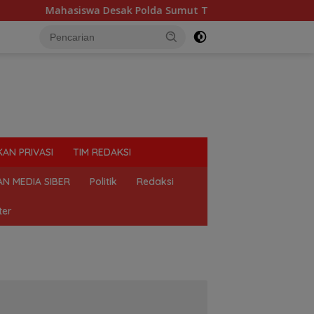
ahasiswa Desak Polda Sumut Tutup Dugaan Lokasi Judi “Las Vega
KAN PRIVASI
TIM REDAKSI
N MEDIA SIBER
Politik
Redaksi
ter