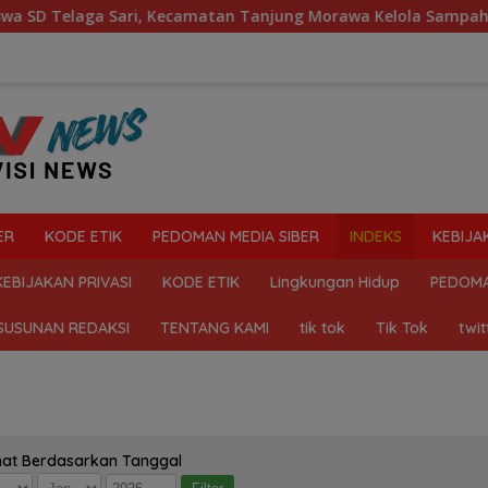
aga Sari, Kecamatan Tanjung Morawa Kelola Sampah
M
ER
KODE ETIK
PEDOMAN MEDIA SIBER
INDEKS
KEBIJA
KEBIJAKAN PRIVASI
KODE ETIK
Lingkungan Hidup
PEDOMA
SUSUNAN REDAKSI
TENTANG KAMI
tik tok
Tik Tok
twit
hat Berdasarkan Tanggal