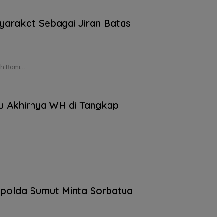
yarakat Sebagai Jiran Batas
leh Romi…
u Akhirnya WH di Tangkap
apolda Sumut Minta Sorbatua