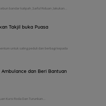
kebun bandar kalipah ,Saiful Riduan ,lakukan…
an Takjil buka Puasa
tum untuk saling peduli dan berbagi kepada
n Ambulance dan Beri Bantuan
tuan Kursi Roda Dan Turunkan…