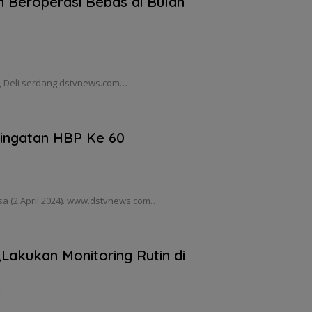
 Beroperasi Bebas di Bulan
, Deli serdang dstvnews.com…
ringatan HBP Ke 60
sa (2 April 2024). www.dstvnews.com…
Lakukan Monitoring Rutin di