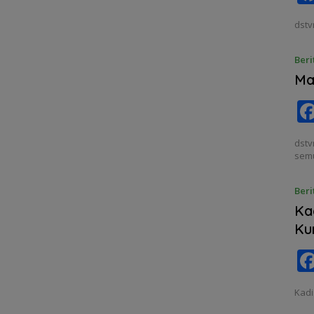
dstv
Beri
Ma
dstv
sem
Beri
Ka
Ku
Kadi