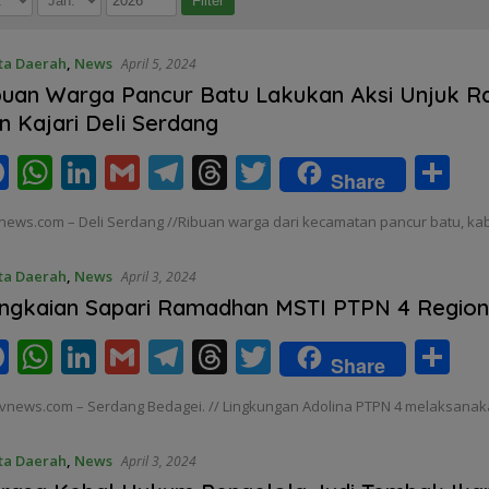
ta Daerah
,
News
April 5, 2024
buan Warga Pancur Batu Lakukan Aksi Unjuk Ra
n Kajari Deli Serdang
F
W
Li
G
T
T
T
S
Share
ac
h
n
m
el
h
w
h
news.com – Deli Serdang //Ribuan warga dari kecamatan pancur batu, ka
e
at
k
ai
e
re
itt
ar
b
s
e
l
gr
a
er
e
ta Daerah
,
News
April 3, 2024
o
A
dI
a
d
ngkaian Sapari Ramadhan MSTI PTPN 4 Regiona
o
p
n
m
s
F
W
Li
G
T
T
T
S
Share
k
p
ac
h
n
m
el
h
w
h
vnews.com – Serdang Bedagei. // Lingkungan Adolina PTPN 4 melaksanaka
e
at
k
ai
e
re
itt
ar
b
s
e
l
gr
a
er
e
ta Daerah
,
News
April 3, 2024