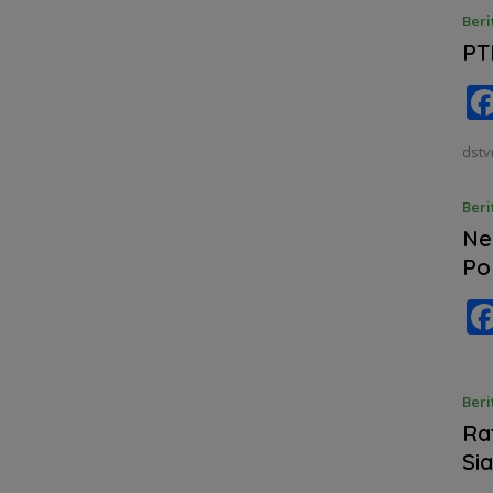
Beri
PT
dstv
Beri
Ne
Pol
Beri
Ra
Si