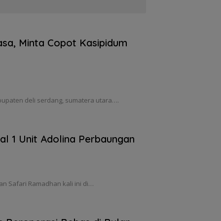
sa, Minta Copot Kasipidum
bupaten deli serdang, sumatera utara….
l 1 Unit Adolina Perbaungan
n Safari Ramadhan kali ini di…