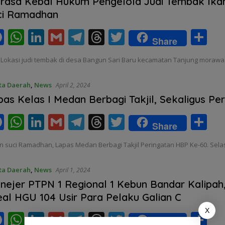
o
A
dI
a
d
rasa Kebal Hukum Pengelola Judi Tembak Ikan
ci Ramadhan
o
p
n
m
s
k
p
F
W
Li
G
T
T
T
S
Share
ac
h
n
m
el
h
w
h
 Lokasi judi tembak di desa Bangun Sari Baru kecamatan Tanjung morawa
e
at
k
ai
e
re
itt
ar
b
s
e
l
gr
a
er
e
ta Daerah
,
News
April 2, 2024
o
A
dI
a
d
pas Kelas I Medan Berbagi Takjil, Sekaligus Pe
o
p
n
m
s
F
W
Li
G
T
T
T
S
Share
k
p
ac
h
n
m
el
h
w
h
n suci Ramadhan, Lapas Medan Berbagi Takjil Peringatan HBP Ke-60. Sela
e
at
k
ai
e
re
itt
ar
b
s
e
l
gr
a
er
e
ta Daerah
,
News
April 1, 2024
o
A
dI
a
d
nejer PTPN 1 Regional 1 Kebun Bandar Kalipah,
eal HGU 104 Usir Para Pelaku Galian C
o
p
n
m
s
X
k
p
F
W
Li
G
T
T
T
S
Share