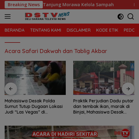
Langsung
 Sari, Kecamatan Tanjung Morawa Kelola Sampah
Breaking News
Mahas
ke
konten
BERANDA
TENTANG KAMI
DISCLAIMER
KODE ETIK
PEDOMA
Acara Safari Dakwah dan Tablig Akbar
Mahasiswa Desak Polda
Praktik Perjudian Dadu putar
Sumut Tutup Dugaan Lokasi
dan tembak ikan, marak di
Judi “Las Vegas” di
Binjai, Mahasiswa Desak
Brahrang Binjai
Poldasu tindak tegas oknum
pengusaha.