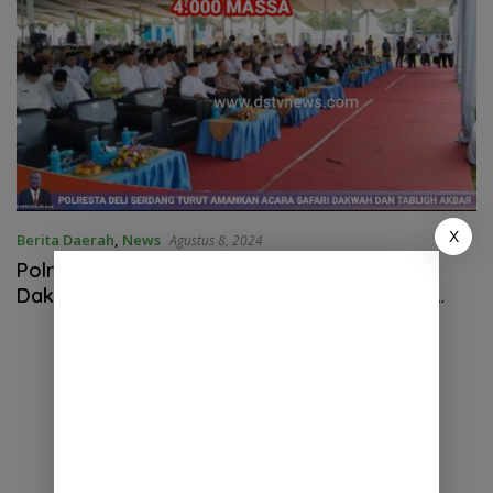
X
Berita Daerah
,
News
Agustus 8, 2024
Polresta Deli Serdang Hadiri Acara Safari
Dakwah dan Tabligh Akbar Merajut Ukhuwah
Spirit PON 2024