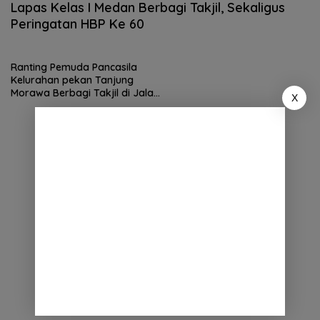
Lapas Kelas I Medan Berbagi Takjil, Sekaligus
Peringatan HBP Ke 60
Ranting Pemuda Pancasila
Kelurahan pekan Tanjung
Morawa Berbagi Takjil di Jalan
X
Irian