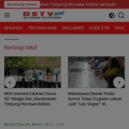
Langsung
elaga Sari, Kecamatan Tanjung Morawa Kelola Sampah
Breaking News
ke
konten
BERANDA
TENTANG KAMI
DISCLAIMER
KODE ETIK
PEDOMA
Berbagi takjil
Unimed Edukasi Siswa
Mahasiswa Desak Polda
Praktik P
elaga Sari, Kecamatan
Sumut Tutup Dugaan Lokasi
dan t
ung Morawa Kelola
Judi “Las Vegas” di
Binja
pah
Brahrang Binjai
Polda
pengu
Berita Daerah
,
News
April 2, 2024