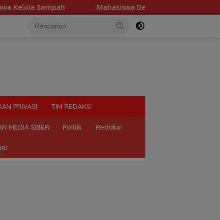
lola Sampah
Mahasiswa Desak Polda Sumut Tutup Dugaan 
KAN PRIVASI
TIM REDAKSI
N MEDIA SIBER
Politik
Redaksi
ter