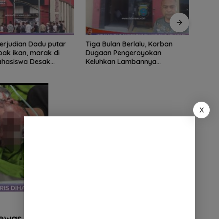
ian Dadu putar
Tiga Bulan Berlalu, Korban
Didu
ak ikan, marak di
Dugaan Pengeroyokan
Ribua
Mahasiswa Desak
Keluhkan Lambannya
Serda
tindak tegas oknum
Penanganan Kasus di Polresta
Dipe
ha.
Deli Serdang
X
Tewas