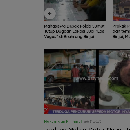
Edukasi Siswa SD
Mahasiswa Desak Polda Sumut
Praktik Perjud
, Kecamatan
Tutup Dugaan Lokasi Judi “Las
dan temb
awa Kelola
Vegas” di Brahrang Binjai
Binjai, 
Poldasu 
pengusa
Hukum dan Kriminal
Juli 8, 2026
Terduga Maling Motor Nyaris 