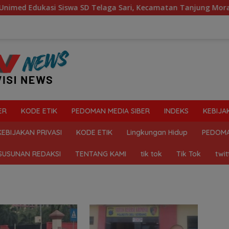
Edukasi Siswa SD Telaga Sari, Kecamatan Tanjung Morawa Ke
ER
KODE ETIK
PEDOMAN MEDIA SIBER
INDEKS
KEBIJA
KEBIJAKAN PRIVASI
KODE ETIK
Lingkungan Hidup
PEDOMA
SUSUNAN REDAKSI
TENTANG KAMI
tik tok
Tik Tok
twit