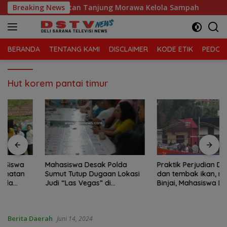
Langsung
laga Sari, Kecamatan Tanjung Morawa Kelola Sampah
Breaking News
ke
konten
BERANDA
TENTANG KAMI
DISCLAIMER
KODE ETIK
PEDOMA
Hut korem pantai timur
Mahasiswa Desak Polda
Praktik Perjudian Dadu putar
Sumut Tutup Dugaan Lokasi
dan tembak ikan, marak di
Judi “Las Vegas” di
Binjai, Mahasiswa Desak
Brahrang Binjai
Poldasu tindak tegas oknum
pengusaha.
Berita Daerah
Juni 14, 2024