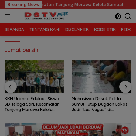
Langsung
elaga Sari, Kecamatan Tanjung Morawa Kelola Sampah
Breaking News
ke
konten
BERANDA
TENTANG KAMI
DISCLAIMER
KODE ETIK
PEDOMA
Jumat bersih
i Siswa
Mahasiswa Desak Polda
Praktik Perjudian Dadu putar
camatan
Sumut Tutup Dugaan Lokasi
dan tembak ikan, m
lola
Judi “Las Vegas” di
Binjai, Mahasiswa D
Brahrang Binjai
Poldasu tindak teg
pengusaha.