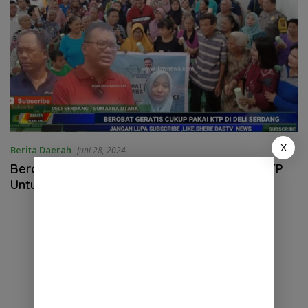
X
Berita Daerah
Juni 28, 2024
Berobat Gratis di Puskesmas Cukup Pakai KTP
Untuk warga Deli Serdang